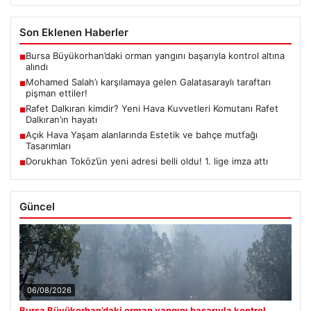
Son Eklenen Haberler
Bursa Büyükorhan’daki orman yangını başarıyla kontrol altına
■
alındı
Mohamed Salah’ı karşılamaya gelen Galatasaraylı taraftarı
■
pişman ettiler!
Rafet Dalkıran kimdir? Yeni Hava Kuvvetleri Komutanı Rafet
■
Dalkıran’ın hayatı
Açık Hava Yaşam alanlarında Estetik ve bahçe mutfağı
■
Tasarımları
Dorukhan Toköz’ün yeni adresi belli oldu! 1. lige imza attı
■
Güncel
06/08/2026
Bursa Büyükorhan’daki orman yangını başarıyla kontrol