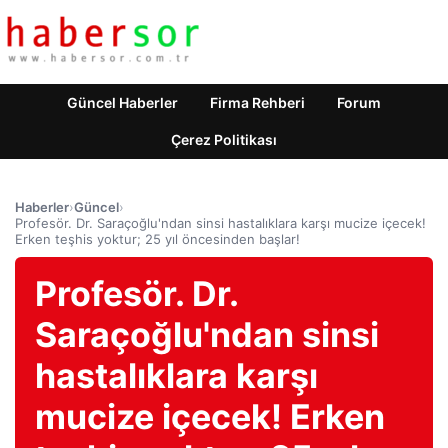
Güncel Haberler
Firma Rehberi
Forum
Çerez Politikası
Haberler
›
Güncel
›
Profesör. Dr. Saraçoğlu'ndan sinsi hastalıklara karşı mucize içecek!
Erken teşhis yoktur; 25 yıl öncesinden başlar!
Profesör. Dr.
Saraçoğlu'ndan sinsi
hastalıklara karşı
mucize içecek! Erken