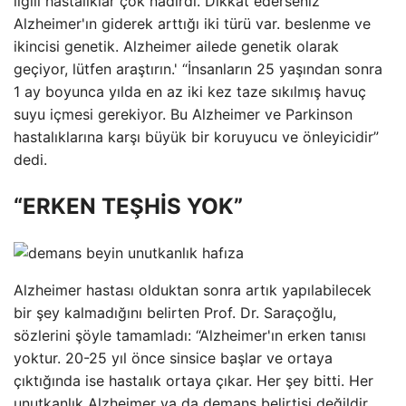
ilgili hastalıklar çok nadirdi. Dikkat ederseniz
Alzheimer'ın giderek arttığı iki türü var. beslenme ve
ikincisi genetik. Alzheimer ailede genetik olarak
geçiyor, lütfen araştırın.' “İnsanların 25 yaşından sonra
1 ay boyunca yılda en az iki kez taze sıkılmış havuç
suyu içmesi gerekiyor. Bu Alzheimer ve Parkinson
hastalıklarına karşı büyük bir koruyucu ve önleyicidir”
dedi.
“ERKEN TEŞHİS YOK”
Alzheimer hastası olduktan sonra artık yapılabilecek
bir şey kalmadığını belirten Prof. Dr. Saraçoğlu,
sözlerini şöyle tamamladı: “Alzheimer'ın erken tanısı
yoktur. 20-25 yıl önce sinsice başlar ve ortaya
çıktığında ise hastalık ortaya çıkar. Her şey bitti. Her
unutkanlık Alzheimer ya da demans belirtisi değildir