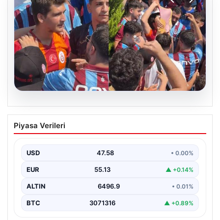
05.08.2026
Mohamed Salah’ı karşılamaya gelen
Piyasa Verileri
Galatasaraylı taraftarı pişman ettiler!
USD
47.58
• 0.00%
EUR
55.13
▲ +0.14%
ALTIN
6496.9
• 0.01%
BTC
3071316
▲ +0.89%