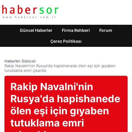
Güncel Haberler
Firma Rehberi
Forum
Çerez Politikası
Haberler
›
Güncel
›
Rakip Navalni'nin Rusya'da hapishanede ölen eşi için gıyaben
tutuklama emri çıkarıldı
Rakip Navalni'nin
Rusya'da hapishanede
ölen eşi için gıyaben
tutuklama emri