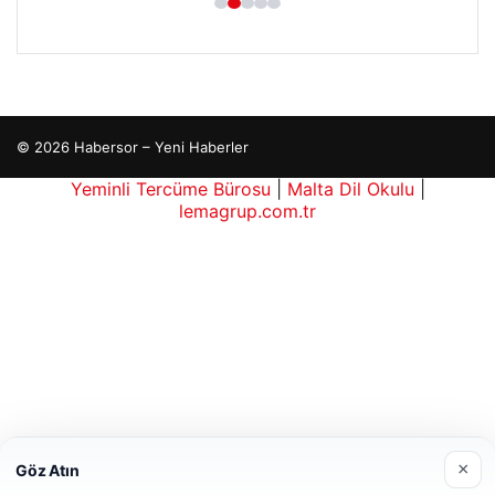
© 2026 Habersor – Yeni Haberler
hber siteleri
Yeminli Tercüme Bürosu
|
Malta Dil Okulu
|
lemagrup.com.tr
escort
escort
escort
escort
escort
his
his
ub
cio
×
Göz Atın