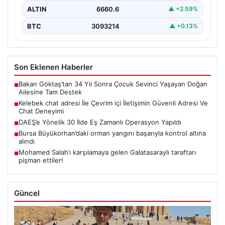
ALTIN
6660.6
▲ +2.59%
BTC
3093214
▲ +0.13%
Son Eklenen Haberler
Bakan Göktaş’tan 34 Yıl Sonra Çocuk Sevinci Yaşayan Doğan
■
Ailesine Tam Destek
Kelebek chat adresi İle Çevrim içi İletişimin Güvenli Adresi Ve
■
Chat Deneyimi
DAEŞ’e Yönelik 30 İlde Eş Zamanlı Operasyon Yapıldı
■
Bursa Büyükorhan’daki orman yangını başarıyla kontrol altına
■
alındı
Mohamed Salah’ı karşılamaya gelen Galatasaraylı taraftarı
■
pişman ettiler!
Güncel