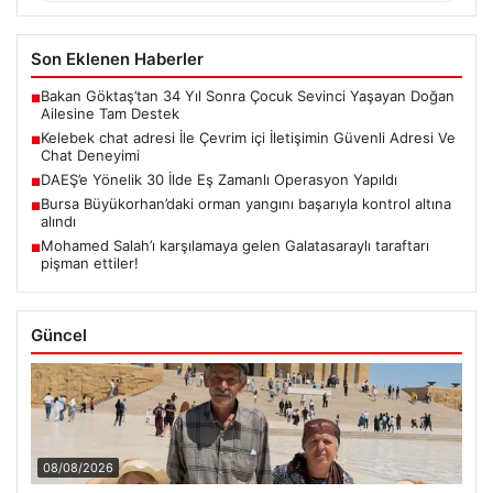
Son Eklenen Haberler
Bakan Göktaş’tan 34 Yıl Sonra Çocuk Sevinci Yaşayan Doğan
■
Ailesine Tam Destek
Kelebek chat adresi İle Çevrim içi İletişimin Güvenli Adresi Ve
■
Chat Deneyimi
DAEŞ’e Yönelik 30 İlde Eş Zamanlı Operasyon Yapıldı
■
Bursa Büyükorhan’daki orman yangını başarıyla kontrol altına
■
alındı
Mohamed Salah’ı karşılamaya gelen Galatasaraylı taraftarı
■
pişman ettiler!
Güncel
08/08/2026