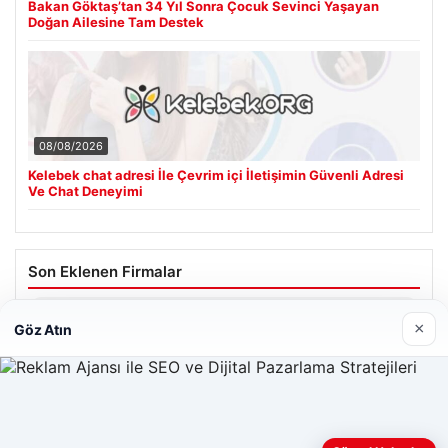
Bakan Göktaş’tan 34 Yıl Sonra Çocuk Sevinci Yaşayan
Doğan Ailesine Tam Destek
08/08/2026
Kelebek chat adresi İle Çevrim içi İletişimin Güvenli Adresi
Ve Chat Deneyimi
Son Eklenen Firmalar
Hastaş Beton
×
Göz Atın
26/05/2026
Web sitemizi nasıl kullandığınızı daha iyi anlayabilmek,