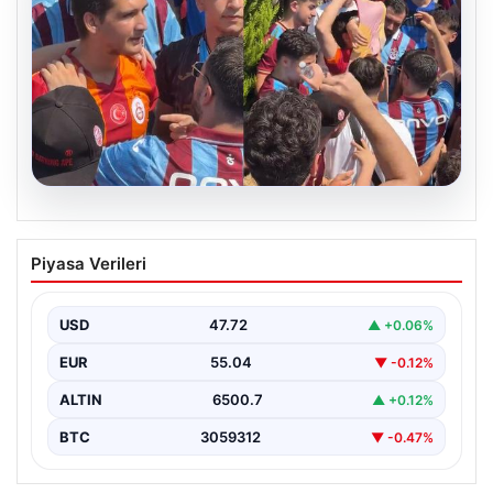
05.08.2026
Mohamed Salah’ı karşılamaya gelen
Piyasa Verileri
Galatasaraylı taraftarı pişman ettiler!
USD
47.72
▲ +0.06%
EUR
55.04
▼ -0.12%
ALTIN
6500.7
▲ +0.12%
BTC
3059312
▼ -0.47%