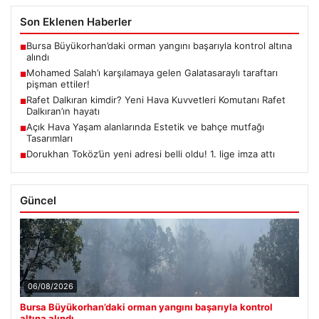
Son Eklenen Haberler
Bursa Büyükorhan’daki orman yangını başarıyla kontrol altına
■
alındı
Mohamed Salah’ı karşılamaya gelen Galatasaraylı taraftarı
■
pişman ettiler!
Rafet Dalkıran kimdir? Yeni Hava Kuvvetleri Komutanı Rafet
■
Dalkıran’ın hayatı
Açık Hava Yaşam alanlarında Estetik ve bahçe mutfağı
■
Tasarımları
Dorukhan Toköz’ün yeni adresi belli oldu! 1. lige imza attı
■
Güncel
06/08/2026
Bursa Büyükorhan’daki orman yangını başarıyla kontrol
altına alındı