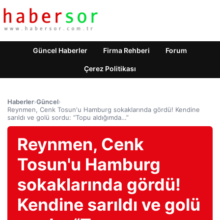
Güncel Haberler
Firma Rehberi
Forum
Çerez Politikası
Haberler
›
Güncel
›
Reynmen, Cenk Tosun'u Hamburg sokaklarında gördü! Kendine
sarıldı ve golü sordu: “Topu aldığımda…”
Reynmen, Cenk
Tosun'u Hamburg
sokaklarında gördü!
Kendine sarıldı ve golü