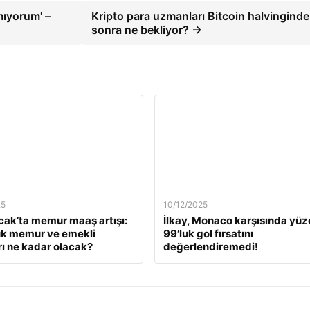
mıyorum' –
Kripto para uzmanları Bitcoin halvingind
sonra ne bekliyor? →
25
10/12/2025
ak’ta memur maaş artışı:
İlkay, Monaco karşısında yü
ük memur ve emekli
99’luk gol fırsatını
ı ne kadar olacak?
değerlendiremedi!