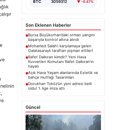
BTC
3059312
▼ -0.47%
ağlık
alışır
Son Eklenen Haberler
Bursa Büyükorhan’daki orman yangını
■
başarıyla kontrol altına alındı
ce
Mohamed Salah’ı karşılamaya gelen
■
Galatasaraylı taraftarı pişman ettiler!
Rafet Dalkıran kimdir? Yeni Hava
■
 ve
Kuvvetleri Komutanı Rafet Dalkıran’ın
hayatı
Açık Hava Yaşam alanlarında Estetik ve
■
bahçe mutfağı Tasarımları
n
Dorukhan Toköz’ün yeni adresi belli
■
nelinin
oldu! 1. lige imza attı
,
ve
Güncel