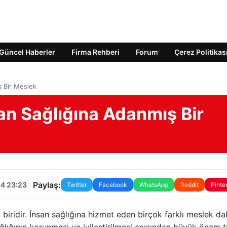
Güncel Haberler
Firma Rehberi
Forum
Çerez Politikas
ş Bir Meslek
san Sağlığına Adanmış Bir
Paylaş:
24 23:23
Twitter
Facebook
WhatsApp
Reddit
Pinte
biridir. İnsan sağlığına hizmet eden birçok farklı meslek dal