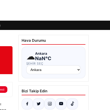
ı
Hava Durumu
☁
Ankara
NaN°C
ŞEHIR SEÇ
rest
Bizi Takip Edin
ı