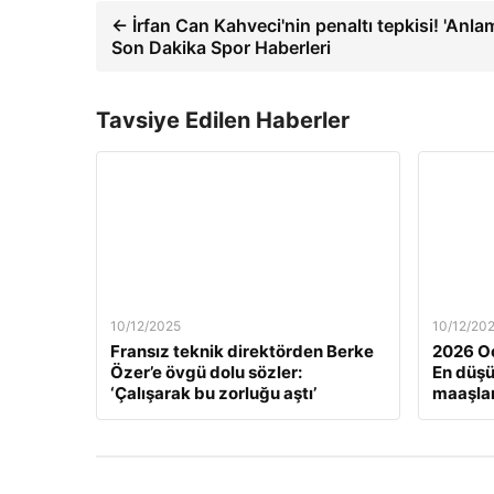
← İrfan Can Kahveci'nin penaltı tepkisi! 'Anla
Son Dakika Spor Haberleri
Tavsiye Edilen Haberler
10/12/2025
10/12/20
Fransız teknik direktörden Berke
2026 Oc
Özer’e övgü dolu sözler:
En düş
‘Çalışarak bu zorluğu aştı’
maaşlar