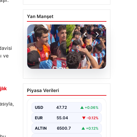
şır.
Yan Manşet
davisi
ı ve
05.08.2026
Mohamed Salah’ı
lık
Piyasa Verileri
karşılamaya gelen
Galatasaraylı taraftarı
asıyla,
pişman ettiler!
USD
47.72
▲ +0.06%
EUR
55.04
▼ -0.12%
ALTIN
6500.7
▲ +0.12%
 bu