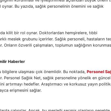
lığının korunması ve iyileştirilmesi açısından büyük önem ta
ol oynar. Bu yazıda, sağlık personelinin önemini ve sağlık
da kilit bir rol oynar. Doktorlardan hemşirelere, tıbbi
klı meslek grubunu içerirler. Sağlık personeli, hastaların te
r. Onların özverili çalışmaları, toplumun sağlığının korunmas
nilir Haberler
 bilgilere ulaşması çok önemlidir. Bu noktada,
Personel Sağ
r. Personel Sağlık Net, sağlık personeline yönelik en güncel
imini artırmayı hedefler. Araştırmacı ve korkusuz yayın politik
ayca erişmesini sağlar.
ullarda çalışırlar. Ancak, bu mesleği seçmiş olanların genelde