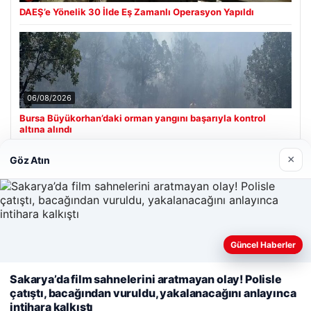
DAEŞ’e Yönelik 30 İlde Eş Zamanlı Operasyon Yapıldı
06/08/2026
Bursa Büyükorhan’daki orman yangını başarıyla kontrol
altına alındı
×
Göz Atın
Son Eklenen Firmalar
Güncel Haberler
Web sitemizi nasıl kullandığınızı daha iyi anlayabilmek,
Sakarya’da film sahnelerini aratmayan olay! Polisle
deneyiminizi kişiselleştirmek ve geliştirmek amacıyla çerezler
çatıştı, bacağından vuruldu, yakalanacağını anlayınca
kullanıyoruz.
Çerez Politikamız
intihara kalkıştı