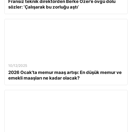
Fransız teknik direktörden Berke Özer’e övgü dolu
sözler: ‘Çalışarak bu zorluğu aştı’
10/12/2025
2026 Ocak’ta memur maaş artışı: En düşük memur ve
emekli maaşları ne kadar olacak?