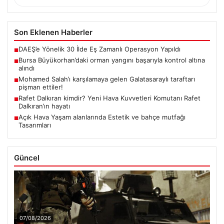
Son Eklenen Haberler
DAEŞ’e Yönelik 30 İlde Eş Zamanlı Operasyon Yapıldı
■
Bursa Büyükorhan’daki orman yangını başarıyla kontrol altına
■
alındı
Mohamed Salah’ı karşılamaya gelen Galatasaraylı taraftarı
■
pişman ettiler!
Rafet Dalkıran kimdir? Yeni Hava Kuvvetleri Komutanı Rafet
■
Dalkıran’ın hayatı
Açık Hava Yaşam alanlarında Estetik ve bahçe mutfağı
■
Tasarımları
Güncel
07/08/2026