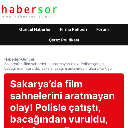
Güncel Haberler
Firma Rehberi
Forum
Çerez Politikası
Haberler
›
Güncel
›
Sakarya’da film sahnelerini aratmayan olay! Polisle çatıştı,
bacağından vuruldu, yakalanacağını anlayınca intihara kalkıştı
Sakarya’da film
sahnelerini aratmayan
olay! Polisle çatıştı,
bacağından vuruldu,