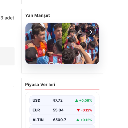
Yan Manşet
 3 adet
05.08.2026
Mohamed Salah’ı
Piyasa Verileri
karşılamaya gelen
Galatasaraylı taraftarı
pişman ettiler!
USD
47.72
▲ +0.06%
EUR
55.04
▼ -0.12%
ALTIN
6500.7
▲ +0.12%