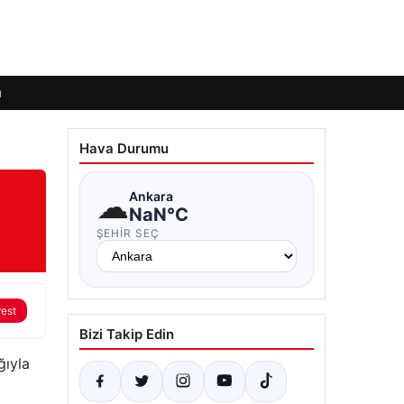
ı
Hava Durumu
☁
Ankara
NaN°C
ŞEHIR SEÇ
rest
Bizi Takip Edin
ğıyla