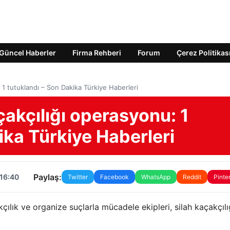
Güncel Haberler
Firma Rehberi
Forum
Çerez Politikas
: 1 tutuklandı – Son Dakika Türkiye Haberleri
çakçılığı operasyonu: 1
ika Türkiye Haberleri
Paylaş:
 16:40
Twitter
Facebook
WhatsApp
Reddit
Pinte
çılık ve organize suçlarla mücadele ekipleri, silah kaçakçılı