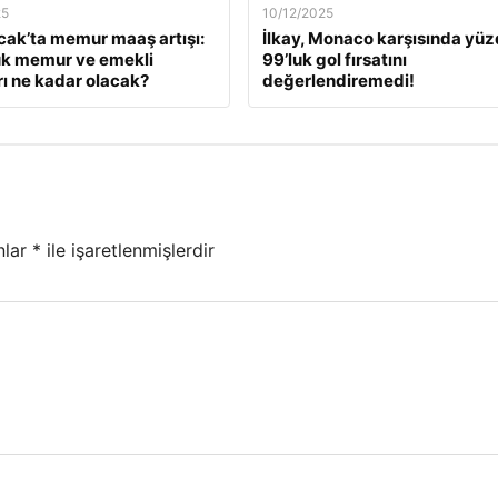
25
10/12/2025
ak’ta memur maaş artışı:
İlkay, Monaco karşısında yü
ük memur ve emekli
99’luk gol fırsatını
ı ne kadar olacak?
değerlendiremedi!
nlar
*
ile işaretlenmişlerdir