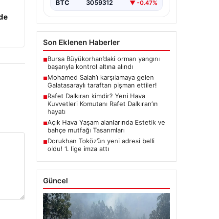
BTC
3059312
▼ -0.47%
zde
Son Eklenen Haberler
Bursa Büyükorhan’daki orman yangını
■
başarıyla kontrol altına alındı
Mohamed Salah’ı karşılamaya gelen
■
Galatasaraylı taraftarı pişman ettiler!
Rafet Dalkıran kimdir? Yeni Hava
■
Kuvvetleri Komutanı Rafet Dalkıran’ın
hayatı
Açık Hava Yaşam alanlarında Estetik ve
■
bahçe mutfağı Tasarımları
Dorukhan Toköz’ün yeni adresi belli
■
oldu! 1. lige imza attı
Güncel