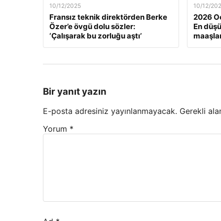
10/12/2025
10/12/20
Fransız teknik direktörden Berke
2026 Oc
Özer’e övgü dolu sözler:
En düş
‘Çalışarak bu zorluğu aştı’
maaşlar
Bir yanıt yazın
E-posta adresiniz yayınlanmayacak.
Gerekli ala
Yorum
*