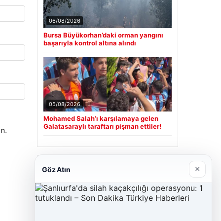
06/08/2026
Bursa Büyükorhan’daki orman yangını
başarıyla kontrol altına alındı
05/08/2026
Mohamed Salah’ı karşılamaya gelen
Galatasaraylı taraftarı pişman ettiler!
n.
Son Eklenen Firmalar
×
Göz Atın
Cengiz Sigorta
23/06/2026