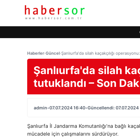
Haberler
›
Güncel
›
Şanlıurfa'da silah kaçakçılığı operasyonu
Şanlıurfa'da silah ka
tutuklandı – Son Dak
admin
•
07.07.2024 16:40
•
Güncellendi: 07.07.2024
Şanlıurfa İl Jandarma Komutanlığı'na bağlı kaçak
mücadele için çalışmalarını sürdürüyor.