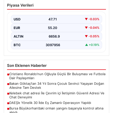
Bakan Göktaş’tan 34 Yıl Sonra Çocuk
Piyasa Verileri
Sevinci Yaşayan Doğan Ailesine Tam
Destek
USD
47.71
▼ -0.03%
Aile ve Sosyal Hizmetler Bakanı Mahinur Özdemir
Göktaş, 34 yıllık bekleyişin ardından tüp bebek…
EUR
55.20
▼ -0.04%
ALTIN
6656.9
▼ -0.05%
BTC
3097956
▲ +0.19%
Son Eklenen Haberler
Cristiano Ronaldo’nun Oğluyla Güçlü Bir Buluşması ve Futbola
■
Dair Paylaşımları
Bakan Göktaş’tan 34 Yıl Sonra Çocuk Sevinci Yaşayan Doğan
■
Ailesine Tam Destek
Kelebek chat adresi İle Çevrim içi İletişimin Güvenli Adresi Ve
■
Chat Deneyimi
DAEŞ’e Yönelik 30 İlde Eş Zamanlı Operasyon Yapıldı
■
Bursa Büyükorhan’daki orman yangını başarıyla kontrol altına
■
alındı