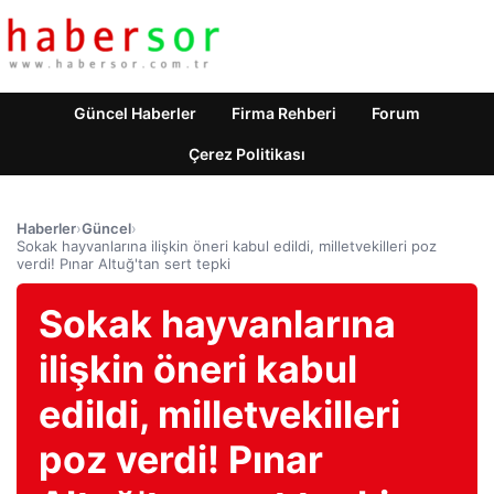
Güncel Haberler
Firma Rehberi
Forum
Çerez Politikası
Haberler
›
Güncel
›
Sokak hayvanlarına ilişkin öneri kabul edildi, milletvekilleri poz
verdi! Pınar Altuğ'tan sert tepki
Sokak hayvanlarına
ilişkin öneri kabul
edildi, milletvekilleri
poz verdi! Pınar