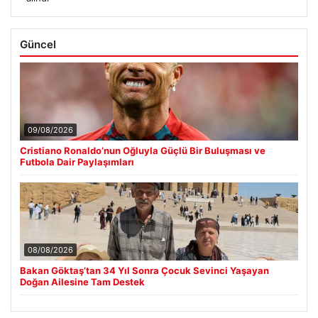
Güncel
09/08/2026
Cristiano Ronaldo’nun Oğluyla Güçlü Bir Buluşması ve
Futbola Dair Paylaşımları
08/08/2026
Bakan Göktaş’tan 34 Yıl Sonra Çocuk Sevinci Yaşayan
Doğan Ailesine Tam Destek