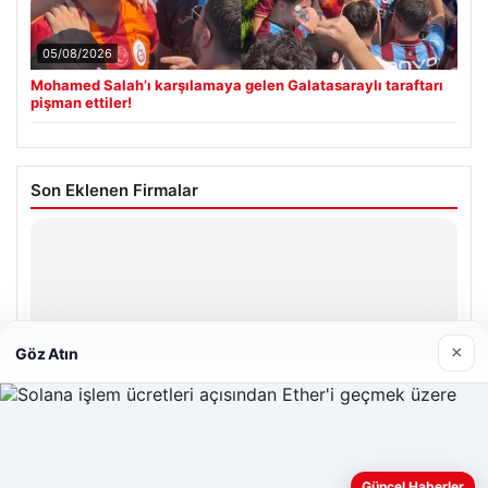
05/08/2026
Mohamed Salah’ı karşılamaya gelen Galatasaraylı taraftarı
pişman ettiler!
Son Eklenen Firmalar
Hastaş Beton
26/05/2026
×
Göz Atın
© 2026 Habersor – Yeni Haberler
Yeminli Tercüme Bürosu
|
Malta Dil Okulu
|
Web sitemizi nasıl kullandığınızı daha iyi anlayabilmek,
Güncel Haberler