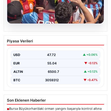
05.08.2026
Mohamed Salah’ı karşılamaya gelen
Piyasa Verileri
Galatasaraylı taraftarı pişman ettiler!
USD
47.72
▲ +0.06%
EUR
55.04
▼ -0.12%
ALTIN
6500.7
▲ +0.12%
BTC
3059312
▼ -0.47%
Son Eklenen Haberler
Bursa Büyükorhan’daki orman yangını başarıyla kontrol altına
■