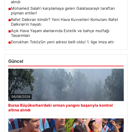
alındı
Mohamed Salah’ı karşılamaya gelen Galatasaraylı taraftarı
■
pişman ettiler!
Rafet Dalkıran kimdir? Yeni Hava Kuvvetleri Komutanı Rafet
■
Dalkıran’ın hayatı
Açık Hava Yaşam alanlarında Estetik ve bahçe mutfağı
■
Tasarımları
Dorukhan Toköz’ün yeni adresi belli oldu! 1. lige imza attı
■
Güncel
06/08/2026
Bursa Büyükorhan’daki orman yangını başarıyla kontrol
altına alındı