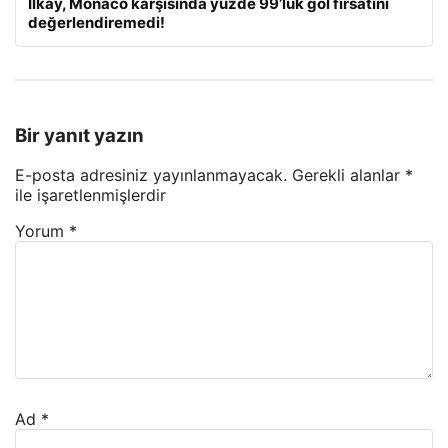
İlkay, Monaco karşısında yüzde 99’luk gol fırsatını
değerlendiremedi!
Bir yanıt yazın
E-posta adresiniz yayınlanmayacak.
Gerekli alanlar
*
ile işaretlenmişlerdir
Yorum
*
Ad
*