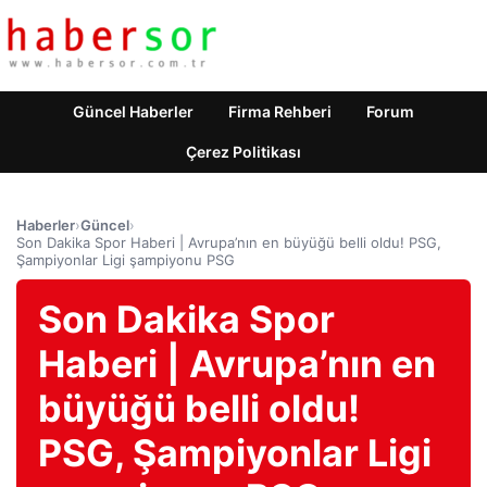
Güncel Haberler
Firma Rehberi
Forum
Çerez Politikası
Haberler
›
Güncel
›
Son Dakika Spor Haberi | Avrupa’nın en büyüğü belli oldu! PSG,
Şampiyonlar Ligi şampiyonu PSG
Son Dakika Spor
Haberi | Avrupa’nın en
büyüğü belli oldu!
PSG, Şampiyonlar Ligi