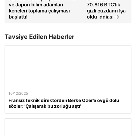
ve Japon bilim adamları
70.816 BTC’lik
keneleri toplama çalışması
gizli cüzdanı ifşa
başlattı!
oldu iddiası →
Tavsiye Edilen Haberler
10/12/2025
Fransız teknik direktörden Berke Özer’e övgü dolu
sözler: ‘Çalışarak bu zorluğu aştı’