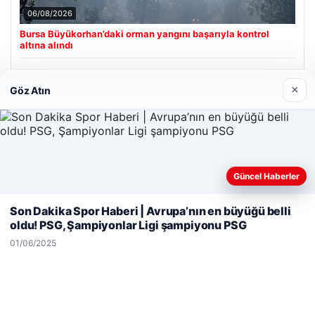
06/08/2026
Bursa Büyükorhan’daki orman yangını başarıyla kontrol
altına alındı
×
Göz Atın
Son Eklenen Firmalar
Hastaş Beton
26/05/2026
Güncel Haberler
Web sitemizi nasıl kullandığınızı daha iyi anlayabilmek,
deneyiminizi kişiselleştirmek ve geliştirmek amacıyla çerezler
Son Dakika Spor Haberi | Avrupa’nın en büyüğü belli
kullanıyoruz.
Çerez Politikamız
oldu! PSG, Şampiyonlar Ligi şampiyonu PSG
Reddet
Kabul Et
01/06/2025
© 2026 Habersor – Yeni Haberler
Yeminli Tercüme Bürosu
|
Malta Dil Okulu
|
lemagrup.com.tr