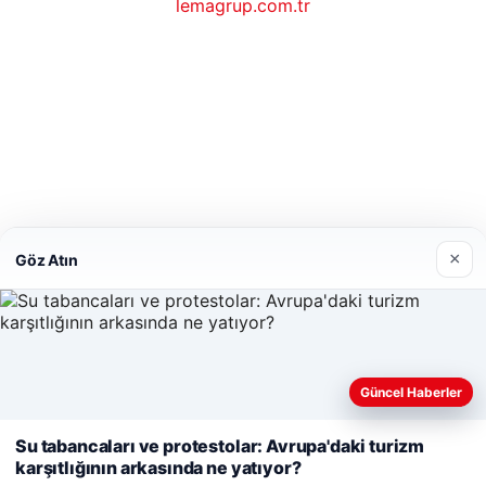
lemagrup.com.tr
o
hub
perbahis
perbahis
gaziantep escort
gaziantep escort
gaziantep escort
gaziantep escort
gaziantep escort
×
Göz Atın
Güncel Haberler
Web sitemizi nasıl kullandığınızı daha iyi anlayabilmek,
deneyiminizi kişiselleştirmek ve geliştirmek amacıyla çerezler
Su tabancaları ve protestolar: Avrupa'daki turizm
kullanıyoruz.
Çerez Politikamız
karşıtlığının arkasında ne yatıyor?
Reddet
Kabul Et