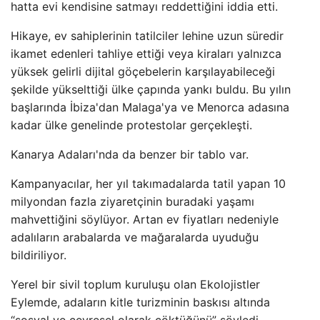
hatta evi kendisine satmayı reddettiğini iddia etti.
Hikaye, ev sahiplerinin tatilciler lehine uzun süredir
ikamet edenleri tahliye ettiği veya kiraları yalnızca
yüksek gelirli dijital göçebelerin karşılayabileceği
şekilde yükselttiği ülke çapında yankı buldu. Bu yılın
başlarında İbiza'dan Malaga'ya ve Menorca adasına
kadar ülke genelinde protestolar gerçekleşti.
Kanarya Adaları'nda da benzer bir tablo var.
Kampanyacılar, her yıl takımadalarda tatil yapan 10
milyondan fazla ziyaretçinin buradaki yaşamı
mahvettiğini söylüyor. Artan ev fiyatları nedeniyle
adalıların arabalarda ve mağaralarda uyuduğu
bildiriliyor.
Yerel bir sivil toplum kuruluşu olan Ekolojistler
Eylemde, adaların kitle turizminin baskısı altında
“sosyal ve çevresel olarak çöktüğünü” söyledi.