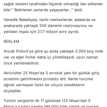
sağlık sistemi tarafından hijyenik olmadığı ilan edilenler
bile.” “Belirlenen yerlerde yaşayanlar…” dedi.
Venedik Belediyesi, tarihi merkezlerde, adalarda ve
anakarada yaklaşık 500 dairenin restorasyonu ve
yeniden inşası için 27,7 milyon avro ayırdı.
REKLAM
Ancak Polloni'ye göre şu anda yaklaşık 2.000 boş mülk
var ve eğer fonlar daha iyi yönetilseydi, uzun zaman
önce yenilenebilirdi.
Aktivistler 25 Nisan'da 5 avroluk yeni bir günlük giriş
ücretinin getirilmesini protesto etti. Kente turizme
ağırlık vermeyen farklı bir vizyon istediklerini
söylediler.
Turizm vergisinin ilk 11 gününde (25 Nisan'dan 5
Mayıs'a kadar) kentte 195.000 bilet satıldı ve toplam