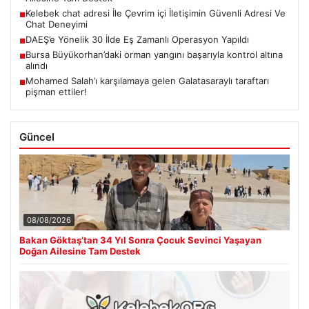
Kelebek chat adresi İle Çevrim içi İletişimin Güvenli Adresi Ve
■
Chat Deneyimi
DAEŞ’e Yönelik 30 İlde Eş Zamanlı Operasyon Yapıldı
■
Bursa Büyükorhan’daki orman yangını başarıyla kontrol altına
■
alındı
Mohamed Salah’ı karşılamaya gelen Galatasaraylı taraftarı
■
pişman ettiler!
Güncel
08/08/2026
Bakan Göktaş’tan 34 Yıl Sonra Çocuk Sevinci Yaşayan
Doğan Ailesine Tam Destek