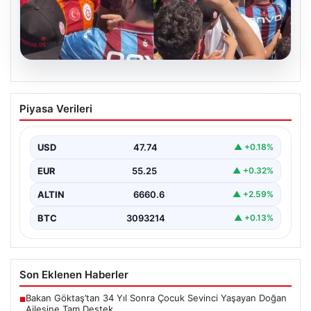
05.08.2026
Mohamed Salah’ı karşılamaya gelen
Piyasa Verileri
Galatasaraylı taraftarı pişman ettiler!
USD
47.74
▲ +0.18%
EUR
55.25
▲ +0.32%
ALTIN
6660.6
▲ +2.59%
BTC
3093214
▲ +0.13%
Son Eklenen Haberler
Bakan Göktaş’tan 34 Yıl Sonra Çocuk Sevinci Yaşayan Doğan
■
Ailesine Tam Destek