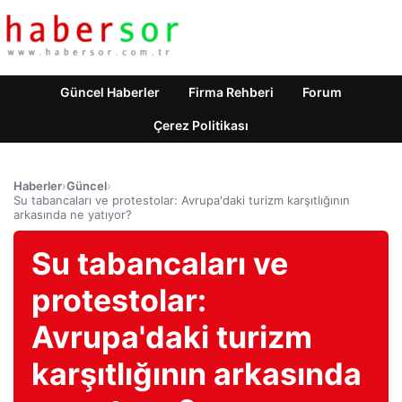
Güncel Haberler
Firma Rehberi
Forum
Çerez Politikası
Haberler
›
Güncel
›
Su tabancaları ve protestolar: Avrupa'daki turizm karşıtlığının
arkasında ne yatıyor?
Su tabancaları ve
protestolar:
Avrupa'daki turizm
karşıtlığının arkasında