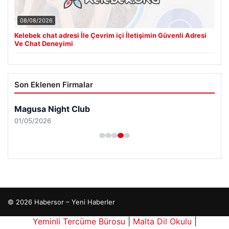
08/08/2026
Kelebek chat adresi İle Çevrim içi İletişimin Güvenli Adresi
Ve Chat Deneyimi
Son Eklenen Firmalar
Magusa Night Club
01/05/2026
© 2026 Habersor – Yeni Haberler
eri
Yeminli Tercüme Bürosu
|
Malta Dil Okulu
|