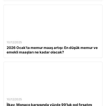
10/12/2025
2026 Ocak’ta memur maaş artışı: En düşük memur ve
emekli maaşları ne kadar olacak?
10/12/2025
İlkay, Monaco karşısında yüzde 99’luk gol fırsatını