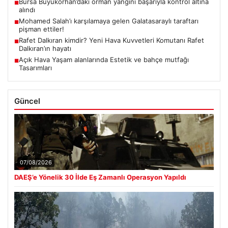
Bursa Büyükorhan’daki orman yangını başarıyla kontrol altına
■
alındı
Mohamed Salah’ı karşılamaya gelen Galatasaraylı taraftarı
■
pişman ettiler!
Rafet Dalkıran kimdir? Yeni Hava Kuvvetleri Komutanı Rafet
■
Dalkıran’ın hayatı
Açık Hava Yaşam alanlarında Estetik ve bahçe mutfağı
■
Tasarımları
Güncel
07/08/2026
DAEŞ’e Yönelik 30 İlde Eş Zamanlı Operasyon Yapıldı