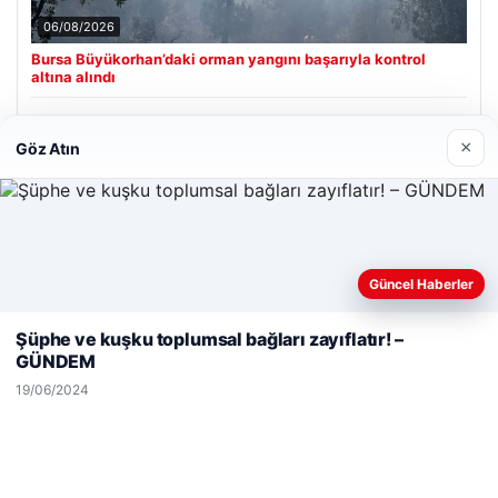
06/08/2026
Bursa Büyükorhan’daki orman yangını başarıyla kontrol
altına alındı
×
Göz Atın
Son Eklenen Firmalar
Hastaş Beton
26/05/2026
Güncel Haberler
Web sitemizi nasıl kullandığınızı daha iyi anlayabilmek,
deneyiminizi kişiselleştirmek ve geliştirmek amacıyla çerezler
Şüphe ve kuşku toplumsal bağları zayıflatır! –
kullanıyoruz.
Çerez Politikamız
GÜNDEM
Reddet
Kabul Et
19/06/2024
© 2026 Habersor – Yeni Haberler
Yeminli Tercüme Bürosu
|
Malta Dil Okulu
|
lemagrup.com.tr