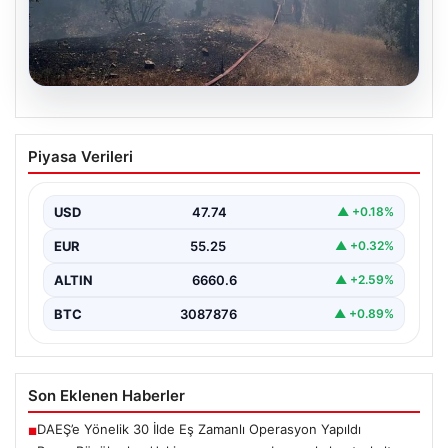
06.08.2026
Bursa Büyükorhan’daki orman yangını
Piyasa Verileri
başarıyla kontrol altına alındı
Bursa’nın Büyükorhan ilçesine bağlı Kınık Mahallesi’nde
geçtiğimiz saatlerde meydana gelen büyük orman
USD
47.74
▲ +0.18%
yangını, yerel…
EUR
55.25
▲ +0.32%
ALTIN
6660.6
▲ +2.59%
BTC
3087876
▲ +0.89%
Son Eklenen Haberler
DAEŞ’e Yönelik 30 İlde Eş Zamanlı Operasyon Yapıldı
■