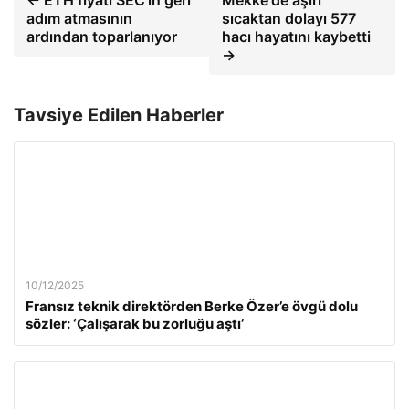
← ETH fiyatı SEC'in geri
Mekke'de aşırı
adım atmasının
sıcaktan dolayı 577
ardından toparlanıyor
hacı hayatını kaybetti
→
Tavsiye Edilen Haberler
10/12/2025
Fransız teknik direktörden Berke Özer’e övgü dolu
sözler: ‘Çalışarak bu zorluğu aştı’