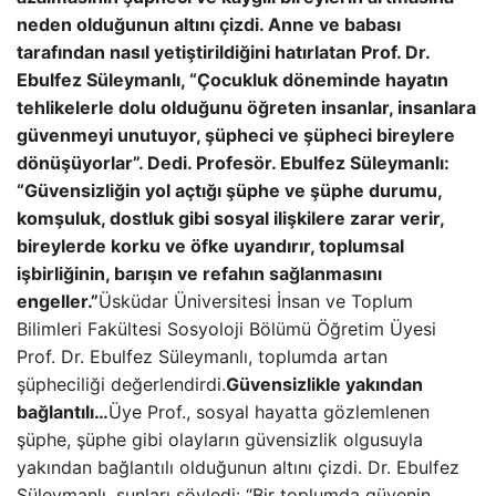
neden olduğunun altını çizdi. Anne ve babası
tarafından nasıl yetiştirildiğini hatırlatan Prof. Dr.
Ebulfez Süleymanlı, “Çocukluk döneminde hayatın
tehlikelerle dolu olduğunu öğreten insanlar, insanlara
güvenmeyi unutuyor, şüpheci ve şüpheci bireylere
dönüşüyorlar”. Dedi.
Profesör. Ebulfez Süleymanlı:
“Güvensizliğin yol açtığı şüphe ve şüphe durumu,
komşuluk, dostluk gibi sosyal ilişkilere zarar verir,
bireylerde korku ve öfke uyandırır, toplumsal
işbirliğinin, barışın ve refahın sağlanmasını
engeller.”
Üsküdar Üniversitesi İnsan ve Toplum
Bilimleri Fakültesi Sosyoloji Bölümü Öğretim Üyesi
Prof. Dr. Ebulfez Süleymanlı, toplumda artan
şüpheciliği değerlendirdi.
Güvensizlikle yakından
bağlantılı…
Üye Prof., sosyal hayatta gözlemlenen
şüphe, şüphe gibi olayların güvensizlik olgusuyla
yakından bağlantılı olduğunun altını çizdi. Dr. Ebulfez
Süleymanlı, şunları söyledi: “Bir toplumda güvenin