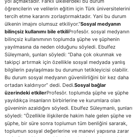
yol açmaktadır. Farklı ülkelerdeki bu durum
öğrencilerin ve velilerin eğitim için Türk üniversitelerini
tercih etme kararını zorlaştırmaktadır. Yani bu durum
ülkenin imajını olumsuz etkiliyor.”
Sosyal medyanın
bilinçsiz kullanımı bile etkili
Profesör. sosyal medyanın
bilinçsiz kullanımının toplumda şüphe ve şüphenin
yayılmasına da neden olduğunu söyledi. Ebulfez
Süleymanlı, şunları söyledi: “Daha çok okunmak ve
takipçi artırmak için özellikle sosyal medyada yanlış
bilgilerin paylaşılması bu durumun tetikleyicisi olabilir.
Bu durum sosyal medyanın güvenilirliğini bir kez daha
ortadan kaldırıyor” dedi. Dedi.
Sosyal bağlar
üzerindeki etkiler
Profesör. toplumda şüphe ve şüphe
yayıldıkça insanların birbirlerine ve kurumlara olan
güveninin azaldığını söyledi. Ebulfez Süleymanlı, şunları
söyledi: “Özellikle ilişkilerde hakim hale gelen şüphe ve
şüphe, bir süre sonra toplumun tüm benliğini sararak,
toplumun sosyal değerlerine ve manevi yapısına zarar