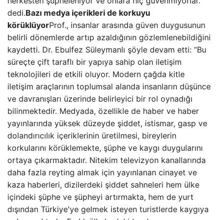
herkesten şüpheleniyor ve onlara hiç güvenmiyorlar.”
dedi.
Bazı medya içerikleri de korkuyu
körüklüyor
Prof., insanlar arasında güven duygusunun
belirli dönemlerde artıp azaldığının gözlemlenebildiğini
kaydetti. Dr. Ebulfez Süleymanlı şöyle devam etti: “Bu
süreçte çift taraflı bir yapıya sahip olan iletişim
teknolojileri de etkili oluyor. Modern çağda kitle
iletişim araçlarının toplumsal alanda insanların düşünce
ve davranışları üzerinde belirleyici bir rol oynadığı
bilinmektedir. Medyada, özellikle de haber ve haber
yayınlarında yüksek düzeyde şiddet, istismar, gasp ve
dolandırıcılık içeriklerinin üretilmesi, bireylerin
korkularını körüklemekte, şüphe ve kaygı duygularını
ortaya çıkarmaktadır. Nitekim televizyon kanallarında
daha fazla reyting almak için yayınlanan cinayet ve
kaza haberleri, dizilerdeki şiddet sahneleri hem ülke
içindeki şüphe ve şüpheyi artırmakta, hem de yurt
dışından Türkiye'ye gelmek isteyen turistlerde kaygıya