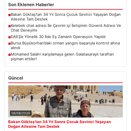
Son Eklenen Haberler
Bakan Göktaş’tan 34 Yıl Sonra Çocuk Sevinci Yaşayan Doğan
■
Ailesine Tam Destek
Kelebek chat adresi İle Çevrim içi İletişimin Güvenli Adresi Ve
■
Chat Deneyimi
DAEŞ’e Yönelik 30 İlde Eş Zamanlı Operasyon Yapıldı
■
Bursa Büyükorhan’daki orman yangını başarıyla kontrol altına
■
alındı
Mohamed Salah’ı karşılamaya gelen Galatasaraylı taraftarı
■
pişman ettiler!
Güncel
08/08/2026
Bakan Göktaş’tan 34 Yıl Sonra Çocuk Sevinci Yaşayan
Doğan Ailesine Tam Destek