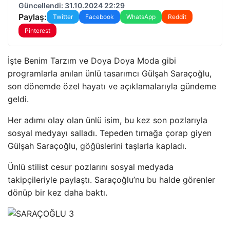
Güncellendi: 31.10.2024 22:29
Paylaş:
Twitter
Facebook
WhatsApp
Reddit
Pinterest
İşte Benim Tarzım ve Doya Doya Moda gibi
programlarla anılan ünlü tasarımcı Gülşah Saraçoğlu,
son dönemde özel hayatı ve açıklamalarıyla gündeme
geldi.
Her adımı olay olan ünlü isim, bu kez son pozlarıyla
sosyal medyayı salladı. Tepeden tırnağa çorap giyen
Gülşah Saraçoğlu, göğüslerini taşlarla kapladı.
Ünlü stilist cesur pozlarını sosyal medyada
takipçileriyle paylaştı. Saraçoğlu’nu bu halde görenler
dönüp bir kez daha baktı.