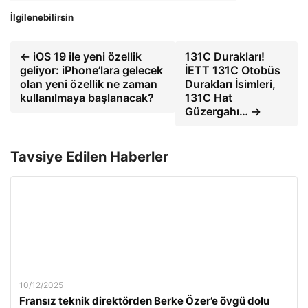
İlgilenebilirsin
← iOS 19 ile yeni özellik
131C Durakları!
geliyor: iPhone’lara gelecek
İETT 131C Otobüs
olan yeni özellik ne zaman
Durakları İsimleri,
kullanılmaya başlanacak?
131C Hat
Güzergahı… →
Tavsiye Edilen Haberler
10/12/2025
Fransız teknik direktörden Berke Özer’e övgü dolu