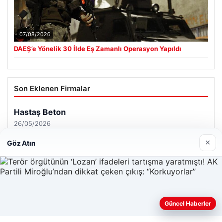
07/08/2026
DAEŞ’e Yönelik 30 İlde Eş Zamanlı Operasyon Yapıldı
Son Eklenen Firmalar
Hastaş Beton
26/05/2026
×
Göz Atın
© 2026 Habersor – Yeni Haberler
Güncel Haberler
Yeminli Tercüme Bürosu
|
Malta Dil Okulu
|
Web sitemizi nasıl kullandığınızı daha iyi anlayabilmek,