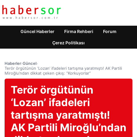
Güncel Haberler
Firma Rehberi
Forum
Çerez Politikası
Haberler
›
Güncel
›
Terör örgütünün ‘Lozan’ ifadeleri tartışma yaratmıştı! AK Partili
Miroğlu’ndan dikkat çeken çıkış: “Korkuyorlar”
Terör örgütünün
‘Lozan’ ifadeleri
tartışma yaratmıştı!
AK Partili Miroğlu’ndan