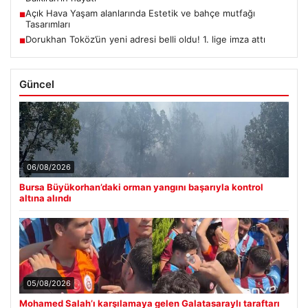
Açık Hava Yaşam alanlarında Estetik ve bahçe mutfağı
■
Tasarımları
Dorukhan Toköz’ün yeni adresi belli oldu! 1. lige imza attı
■
Güncel
06/08/2026
Bursa Büyükorhan’daki orman yangını başarıyla kontrol
altına alındı
05/08/2026
Mohamed Salah’ı karşılamaya gelen Galatasaraylı taraftarı