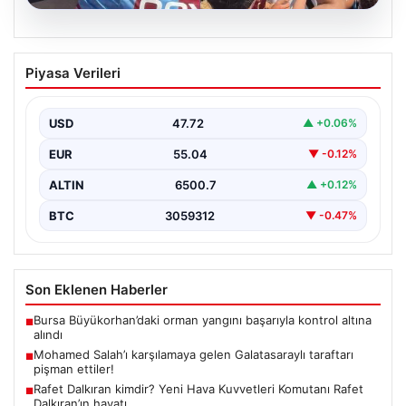
05.08.2026
Mohamed Salah’ı karşılamaya gelen
Piyasa Verileri
Galatasaraylı taraftarı pişman ettiler!
USD
47.72
▲ +0.06%
EUR
55.04
▼ -0.12%
ALTIN
6500.7
▲ +0.12%
BTC
3059312
▼ -0.47%
Son Eklenen Haberler
Bursa Büyükorhan’daki orman yangını başarıyla kontrol altına
■
alındı
Mohamed Salah’ı karşılamaya gelen Galatasaraylı taraftarı
■
pişman ettiler!
Rafet Dalkıran kimdir? Yeni Hava Kuvvetleri Komutanı Rafet
■
Dalkıran’ın hayatı