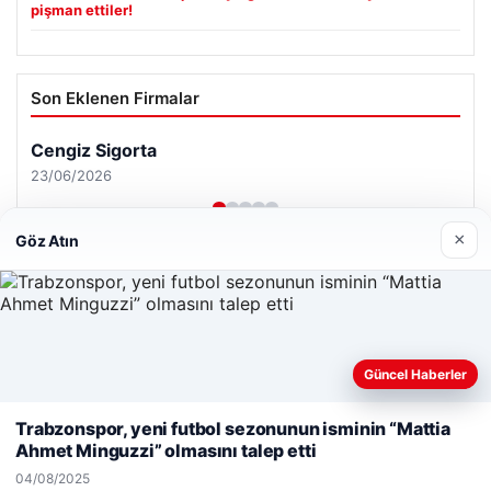
pişman ettiler!
Son Eklenen Firmalar
×
Göz Atın
Güncel Haberler
Web sitemizi nasıl kullandığınızı daha iyi anlayabilmek,
deneyiminizi kişiselleştirmek ve geliştirmek amacıyla çerezler
Trabzonspor, yeni futbol sezonunun isminin “Mattia
kullanıyoruz.
Çerez Politikamız
Ahmet Minguzzi” olmasını talep etti
Reddet
Kabul Et
04/08/2025