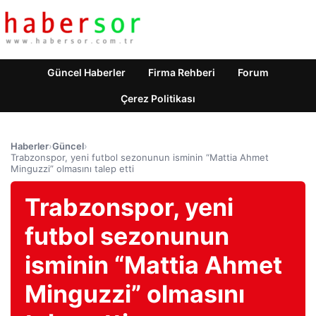
Güncel Haberler
Firma Rehberi
Forum
Çerez Politikası
Haberler
›
Güncel
›
Trabzonspor, yeni futbol sezonunun isminin “Mattia Ahmet
Minguzzi” olmasını talep etti
Trabzonspor, yeni
futbol sezonunun
isminin “Mattia Ahmet
Minguzzi” olmasını