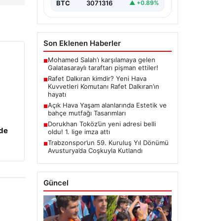
BTC
3071316
▲ +0.89%
Son Eklenen Haberler
Mohamed Salah’ı karşılamaya gelen
■
Galatasaraylı taraftarı pişman ettiler!
Rafet Dalkıran kimdir? Yeni Hava
■
Kuvvetleri Komutanı Rafet Dalkıran’ın
hayatı
Açık Hava Yaşam alanlarında Estetik ve
■
bahçe mutfağı Tasarımları
Dorukhan Toköz’ün yeni adresi belli
■
zde
oldu! 1. lige imza attı
Trabzonspor’un 59. Kuruluş Yıl Dönümü
■
Avusturya’da Coşkuyla Kutlandı
Güncel