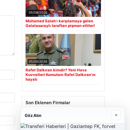
05/08/2026
Mohamed Salah’ı karşılamaya gelen
Galatasaraylı taraftarı pişman ettiler!
05/08/2026
Rafet Dalkıran kimdir? Yeni Hava
Kuvvetleri Komutanı Rafet Dalkıran’ın
hayatı
Son Eklenen Firmalar
×
Göz Atın
Cengiz Sigorta
23/06/2026