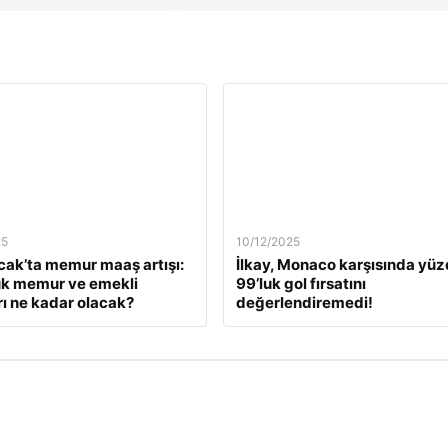
25
10/12/2025
ak’ta memur maaş artışı:
İlkay, Monaco karşısında yü
ük memur ve emekli
99’luk gol fırsatını
ı ne kadar olacak?
değerlendiremedi!