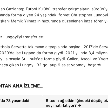
lan Gaziantep Futbol Kulübü, transfer çalışmalarını sürdürüy
mında forma giyen 24 yaşındaki forvet Christopher Lungoyi
başkanı Memik Yılmaz'ın huzurunda düzenlenen imza töreniy
bola Servette takımının altyapısında başladı. 2017'de Serv
2020'de ise Lugano'da forma giydi. 2021 yılında 3,4 milyon
i, sırasıyla St. Louis'de forma giydi. Gallen, Ascoli ve Yve
maça çıkan Lungoyi, 32 gol atıp 9 asist yapmayı başardı.
ANTAN ANA İZLEME…
a'da 78 yaşındaki
Bitcoin ağ etkinliğindeki düşüş bi
neyi hatırlatıyor? →