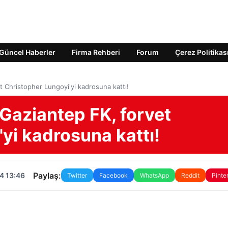
Güncel Haberler
Firma Rehberi
Forum
Çerez Politikas
et Christopher Lungoyi'yi kadrosuna kattı!
 Gaziantep FK, forvet
yi kadrosuna kattı!
Paylaş:
4 13:46
Twitter
Facebook
WhatsApp
Reddit
Pinte