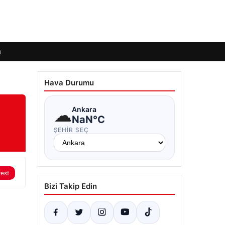
ı
Hava Durumu
☁
Ankara
NaN°C
ŞEHIR SEÇ
rest
Bizi Takip Edin