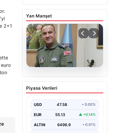
or.
Yan Manşet
'yi
le 2+1
ette
 euro
rdon
05.08.2026
Rafet Dalkıran kimdir?
Piyasa Verileri
Yeni Hava Kuvvetleri
Komutanı Rafet
Dalkıran’ın hayatı
USD
47.58
• 0.00%
EUR
55.13
▲ +0.14%
ze
ALTIN
6496.9
• 0.01%