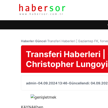
Haberler
›
Güncel
›
Transferi Haberleri | Gaziantep FK, forv
Transferi Haberleri |
Christopher Lungoyi'
admin
•
04.09.2024 13:46
•
Güncellendi: 04.09.202
KAYNAK
ben