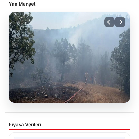
Yan Manşet
06.08.2026
Bursa Büyükorhan’daki orman yangını
Piyasa Verileri
başarıyla kontrol altına alındı
Bursa’nın Büyükorhan ilçesine bağlı Kınık Mahallesi’nde