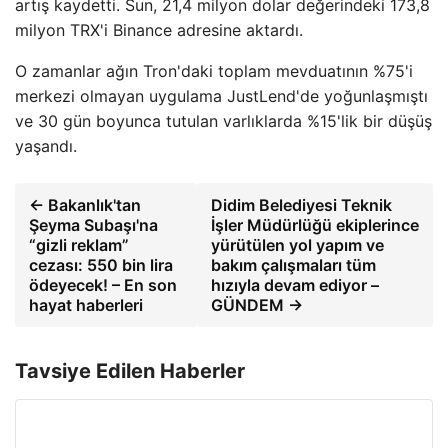
artış kaydetti. Sun, 21,4 milyon dolar değerindeki 173,8
milyon TRX'i Binance adresine aktardı.
O zamanlar ağın Tron'daki toplam mevduatının %75'i
merkezi olmayan uygulama JustLend'de yoğunlaşmıştı
ve 30 gün boyunca tutulan varlıklarda %15'lik bir düşüş
yaşandı.
← Bakanlık'tan
Didim Belediyesi Teknik
Şeyma Subaşı'na
İşler Müdürlüğü ekiplerince
“gizli reklam”
yürütülen yol yapım ve
cezası: 550 bin lira
bakım çalışmaları tüm
ödeyecek! – En son
hızıyla devam ediyor –
hayat haberleri
GÜNDEM →
Tavsiye Edilen Haberler