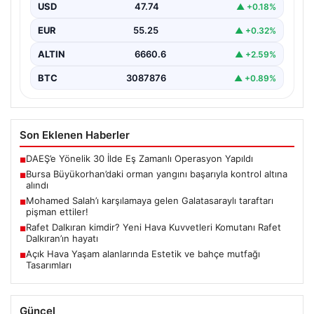
geçtiğimiz saatlerde meydana gelen büyük orman
USD
47.74
▲ +0.18%
yangını, yerel…
EUR
55.25
▲ +0.32%
ALTIN
6660.6
▲ +2.59%
BTC
3087876
▲ +0.89%
Son Eklenen Haberler
DAEŞ’e Yönelik 30 İlde Eş Zamanlı Operasyon Yapıldı
■
Bursa Büyükorhan’daki orman yangını başarıyla kontrol altına
■
alındı
Mohamed Salah’ı karşılamaya gelen Galatasaraylı taraftarı
■
pişman ettiler!
Rafet Dalkıran kimdir? Yeni Hava Kuvvetleri Komutanı Rafet
■
Dalkıran’ın hayatı
Açık Hava Yaşam alanlarında Estetik ve bahçe mutfağı
■
Tasarımları
Güncel