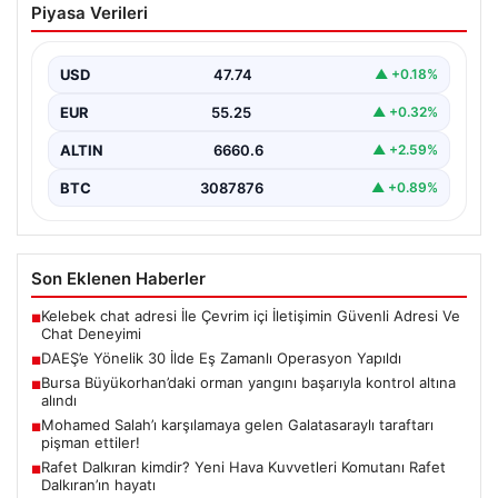
Piyasa Verileri
Operasyon Yapıldı
Türkiye genelinde terör örgütü DAEŞ’e karşı geniş çaplı
bir operasyon düzenlendi. İçişleri Bakanlığı’nın
USD
47.74
▲ +0.18%
koordinasyonunda…
EUR
55.25
▲ +0.32%
ALTIN
6660.6
▲ +2.59%
BTC
3087876
▲ +0.89%
Son Eklenen Haberler
Kelebek chat adresi İle Çevrim içi İletişimin Güvenli Adresi Ve
■
Chat Deneyimi
DAEŞ’e Yönelik 30 İlde Eş Zamanlı Operasyon Yapıldı
■
Bursa Büyükorhan’daki orman yangını başarıyla kontrol altına
■
alındı
Mohamed Salah’ı karşılamaya gelen Galatasaraylı taraftarı
■
pişman ettiler!
Rafet Dalkıran kimdir? Yeni Hava Kuvvetleri Komutanı Rafet
■
Dalkıran’ın hayatı