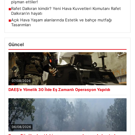
pişman ettiler!
Rafet Dalkıran kimdir? Yeni Hava Kuvvetleri Komutanı Rafet
■
Dalkıran’ın hayatı
Açık Hava Yaşam alanlarında Estetik ve bahçe mutfağı
■
Tasarımları
Güncel
07/08/2026
DAEŞ’e Yönelik 30 İlde Eş Zamanlı Operasyon Yapıldı
06/08/2026