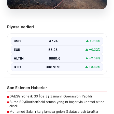
06.08.2026
Bursa Büyükorhan’daki orman yangını
Piyasa Verileri
başarıyla kontrol altına alındı
Bursa’nın Büyükorhan ilçesine bağlı Kınık Mahallesi’nde
geçtiğimiz saatlerde meydana gelen büyük orman
USD
47.74
▲ +0.18%
yangını, yerel…
EUR
55.25
▲ +0.32%
ALTIN
6660.6
▲ +2.59%
BTC
3087876
▲ +0.89%
Son Eklenen Haberler
DAEŞ’e Yönelik 30 İlde Eş Zamanlı Operasyon Yapıldı
■
Bursa Büyükorhan’daki orman yangını başarıyla kontrol altına
■
alındı
Mohamed Salah’ı karşılamaya gelen Galatasaraylı taraftarı
■