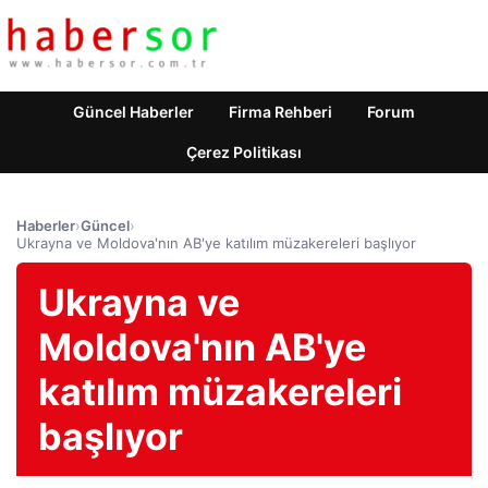
Güncel Haberler
Firma Rehberi
Forum
Çerez Politikası
Haberler
›
Güncel
›
Ukrayna ve Moldova'nın AB'ye katılım müzakereleri başlıyor
Ukrayna ve
Moldova'nın AB'ye
katılım müzakereleri
başlıyor