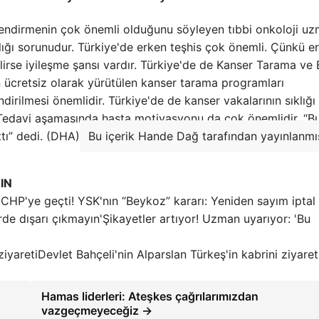
endirmenin çok önemli olduğunu söyleyen tıbbi onkoloji uz
ğlığı sorunudur. Türkiye'de erken teşhis çok önemli. Çünkü e
ilirse iyileşme şansı vardır. Türkiye'de de Kanser Tarama ve 
 ücretsiz olarak yürütülen kanser tarama programları
rilmesi önemlidir. Türkiye'de de kanser vakalarının sıklığı a
 Tedavi aşamasında hasta motivasyonu da çok önemlidir. “Bu
ı” dedi. (DHA)
Bu içerik Hande Dağ tarafından yayınlanmış
IN
CHP'ye geçti! YSK'nın “Beykoz” kararı: Yeniden sayım iptal 
Şikayetler artıyor! Uzman uyarıyor: 'Bu
Devlet Bahçeli'nin Alparslan Türkeş'in kabrini ziyaret
Hamas liderleri: Ateşkes çağrılarımızdan
vazgeçmeyeceğiz →