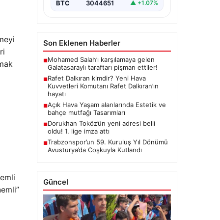
BTC
3044651
▲ +1.07%
meyi
Son Eklenen Haberler
ri
Mohamed Salah’ı karşılamaya gelen
■
amak
Galatasaraylı taraftarı pişman ettiler!
Rafet Dalkıran kimdir? Yeni Hava
■
Kuvvetleri Komutanı Rafet Dalkıran’ın
hayatı
Açık Hava Yaşam alanlarında Estetik ve
■
bahçe mutfağı Tasarımları
Dorukhan Toköz’ün yeni adresi belli
■
oldu! 1. lige imza attı
Trabzonspor’un 59. Kuruluş Yıl Dönümü
■
Avusturya’da Coşkuyla Kutlandı
emli
Güncel
nemli”