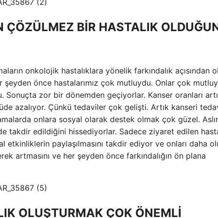
İN ÇÖZÜLMEZ BİR HASTALIK OLDUĞU
maların onkolojik hastalıklara yönelik farkındalık açısından 
Her şeyden önce hastalarımız çok mutluydu. Onlar çok mutluy
u. Sonuçta zor bir dönemden geçiyorlar. Kanser oranları art
de azalıyor. Çünkü tedaviler çok gelişti. Artık kanseri teda
amalarda onlara sosyal olarak destek olmak çok güzel. Aslı
 takdir edildiğini hissediyorlar. Sadece ziyaret edilen hast
l etkinliklerin paylaşılmasını takdir ediyor ve onları daha o
iderek artmasını ve her şeyden önce farkındalığın ön plana
ALIK OLUŞTURMAK ÇOK ÖNEMLİ