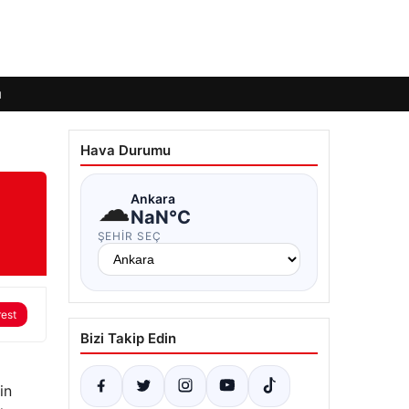
ı
Hava Durumu
☁
Ankara
NaN°C
ŞEHIR SEÇ
rest
Bizi Takip Edin
in