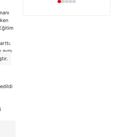
manı
rken
Eğitim
rttı.
 aynı
tır.
Hastaş Beton
26/05/2026
edildi
i