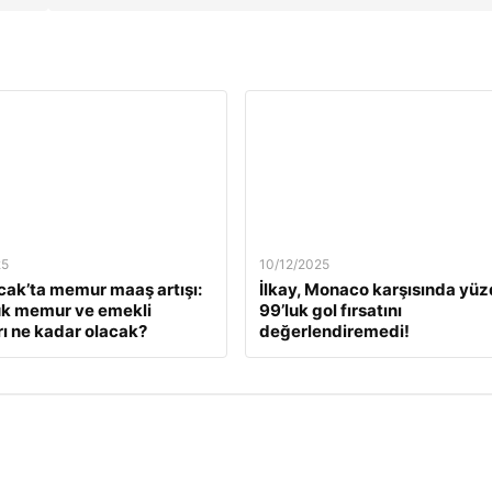
25
10/12/2025
ak’ta memur maaş artışı:
İlkay, Monaco karşısında yü
ük memur ve emekli
99’luk gol fırsatını
ı ne kadar olacak?
değerlendiremedi!