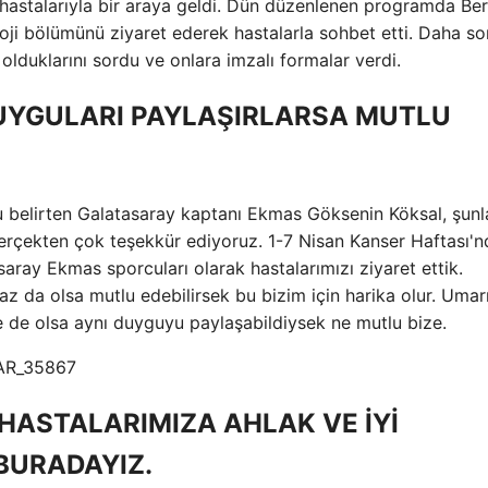
hastalarıyla bir araya geldi. Dün düzenlenen programda Be
ji bölümünü ziyaret ederek hastalarla sohbet etti. Daha so
olduklarını sordu ve onlara imzalı formalar verdi.
DUYGULARI PAYLAŞIRLARSA MUTLU
u belirten Galatasaray kaptanı Ekmas Göksenin Köksal, şunl
erçekten çok teşekkür ediyoruz. 1-7 Nisan Kanser Haftası'n
ray Ekmas sporcuları olarak hastalarımızı ziyaret ettik.
raz da olsa mutlu edebilirsek bu bizim için harika olur. Uma
ze de olsa aynı duyguyu paylaşabildiysek ne mutlu bize.
N HASTALARIMIZA AHLAK VE İYİ
 BURADAYIZ.