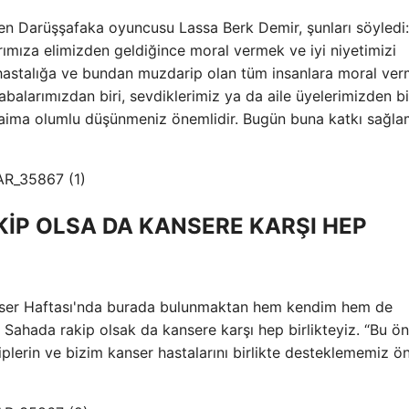
ten Darüşşafaka oyuncusu Lassa Berk Demir, şunları söyledi:
rımıza elimizden geldiğince moral vermek ve iyi niyetimizi
astalığa ve bundan muzdarip olan tüm insanlara moral ver
abalarımızdan biri, sevdiklerimiz ya da aile üyelerimizden bi
 daima olumlu düşünmeniz önemlidir. Bugün buna katkı sağl
İP OLSA DA KANSERE KARŞI HEP
nser Haftası'nda burada bulunmaktan hem kendim hem de
ahada rakip olsak da kansere karşı hep birlikteyiz. “Bu ön
plerin ve bizim kanser hastalarını birlikte desteklememiz ö