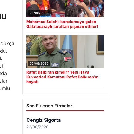
05/08/2026
NU
Mohamed Salah’ı karşılamaya gelen
Galatasaraylı taraftarı pişman ettiler!
oldukça
du.
ık
05/08/2026
vi
Rafet Dalkıran kimdir? Yeni Hava
nda
Kuvvetleri Komutanı Rafet Dalkıran’ın
alar
hayatı
lumlu
Son Eklenen Firmalar