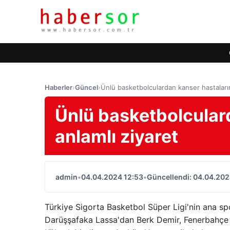
Haberler
›
Güncel
›
Ünlü basketbolculardan kanser hastaların
Ünlü basketbolcular
anlamlı ziyaret
admin
•
04.04.2024 12:53
•
Güncellendi: 04.04.202
Türkiye Sigorta Basketbol Süper Ligi'nin ana s
Darüşşafaka Lassa'dan Berk Demir, Fenerbahçe