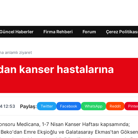
Güncel Haberler
Firma Rehberi
Forum
Çerez Politikas
a anlamlı ziyaret
dan kanser hastalarına
Paylaş:
4 12:53
Twitter
Facebook
WhatsApp
Reddit
Pinte
ponsoru Medicana, 1-7 Nisan Kanser Haftası kapsamında;
 Beko'dan Emre Ekşioğlu ve Galatasaray Ekmas'tan Göksen