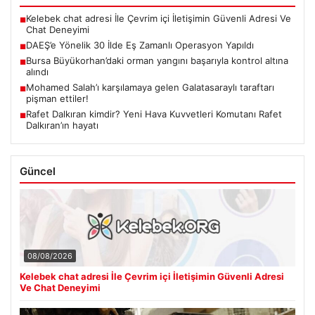
Kelebek chat adresi İle Çevrim içi İletişimin Güvenli Adresi Ve
■
Chat Deneyimi
DAEŞ’e Yönelik 30 İlde Eş Zamanlı Operasyon Yapıldı
■
Bursa Büyükorhan’daki orman yangını başarıyla kontrol altına
■
alındı
Mohamed Salah’ı karşılamaya gelen Galatasaraylı taraftarı
■
pişman ettiler!
Rafet Dalkıran kimdir? Yeni Hava Kuvvetleri Komutanı Rafet
■
Dalkıran’ın hayatı
Güncel
08/08/2026
Kelebek chat adresi İle Çevrim içi İletişimin Güvenli Adresi
Ve Chat Deneyimi