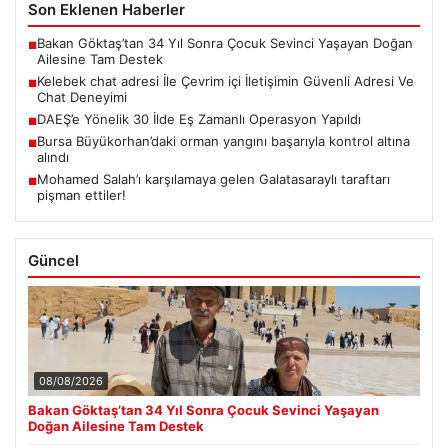
Son Eklenen Haberler
Bakan Göktaş’tan 34 Yıl Sonra Çocuk Sevinci Yaşayan Doğan
■
Ailesine Tam Destek
Kelebek chat adresi İle Çevrim içi İletişimin Güvenli Adresi Ve
■
Chat Deneyimi
DAEŞ’e Yönelik 30 İlde Eş Zamanlı Operasyon Yapıldı
■
Bursa Büyükorhan’daki orman yangını başarıyla kontrol altına
■
alındı
Mohamed Salah’ı karşılamaya gelen Galatasaraylı taraftarı
■
pişman ettiler!
Güncel
08/08/2026
Bakan Göktaş’tan 34 Yıl Sonra Çocuk Sevinci Yaşayan
Doğan Ailesine Tam Destek