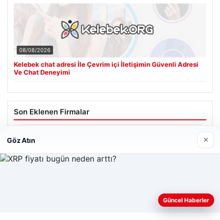
08/08/2026
Kelebek chat adresi İle Çevrim içi İletişimin Güvenli Adresi
Ve Chat Deneyimi
Son Eklenen Firmalar
Hastaş Beton
×
Göz Atın
26/05/2026
Web sitemizi nasıl kullandığınızı daha iyi anlayabilmek,
Güncel Haberler
deneyiminizi kişiselleştirmek ve geliştirmek amacıyla çerezler
kullanıyoruz.
Çerez Politikamız