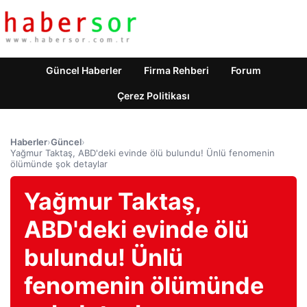
Güncel Haberler
Firma Rehberi
Forum
Çerez Politikası
Haberler
›
Güncel
›
Yağmur Taktaş, ABD'deki evinde ölü bulundu! Ünlü fenomenin
ölümünde şok detaylar
Yağmur Taktaş,
ABD'deki evinde ölü
bulundu! Ünlü
fenomenin ölümünde