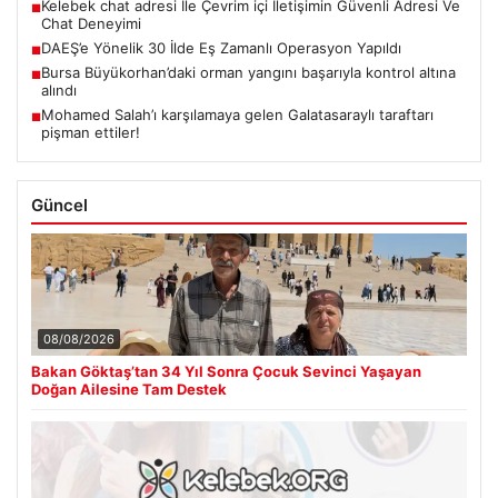
Kelebek chat adresi İle Çevrim içi İletişimin Güvenli Adresi Ve
■
Chat Deneyimi
DAEŞ’e Yönelik 30 İlde Eş Zamanlı Operasyon Yapıldı
■
Bursa Büyükorhan’daki orman yangını başarıyla kontrol altına
■
alındı
Mohamed Salah’ı karşılamaya gelen Galatasaraylı taraftarı
■
pişman ettiler!
Güncel
08/08/2026
Bakan Göktaş’tan 34 Yıl Sonra Çocuk Sevinci Yaşayan
Doğan Ailesine Tam Destek