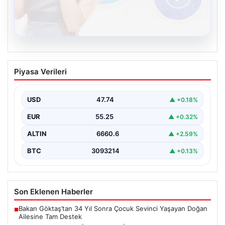
08.08.2026
Kelebek chat adresi İle Çevrim içi
Piyasa Verileri
İletişimin Güvenli Adresi Ve Chat
Deneyimi
USD
47.74
▲ +0.18%
Sanal çağında kullanıcıların kaliteli bir biçimde irtibat
kurması büyük bir değer taşımaktadır. Halen birçok…
EUR
55.25
▲ +0.32%
ALTIN
6660.6
▲ +2.59%
BTC
3093214
▲ +0.13%
Son Eklenen Haberler
Bakan Göktaş’tan 34 Yıl Sonra Çocuk Sevinci Yaşayan Doğan
■
Ailesine Tam Destek