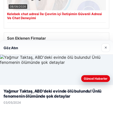
08/08/2026
Kelebek chat adresi İle Çevrim içi İletişimin Güvenli Adresi
Ve Chat Deneyimi
Son Eklenen Firmalar
×
Göz Atın
Hastaş Beton
26/05/2026
Güncel Haberler
Web sitemizi nasıl kullandığınızı daha iyi anlayabilmek,
deneyiminizi kişiselleştirmek ve geliştirmek amacıyla çerezler
Yağmur Taktaş, ABD'deki evinde ölü bulundu! Ünlü
kullanıyoruz.
Çerez Politikamız
fenomenin ölümünde şok detaylar
© 2026 Habersor – Yeni Haberler
Reddet
Kabul Et
03/05/2024
teleri
Yeminli Tercüme Bürosu
|
Malta Dil Okulu
|
lemagrup.com.tr