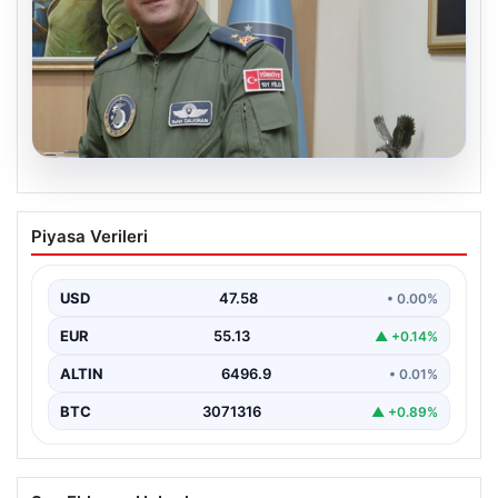
05.08.2026
Rafet Dalkıran kimdir? Yeni Hava
Piyasa Verileri
Kuvvetleri Komutanı Rafet Dalkıran’ın
hayatı
USD
47.58
• 0.00%
EUR
55.13
▲ +0.14%
ALTIN
6496.9
• 0.01%
BTC
3071316
▲ +0.89%