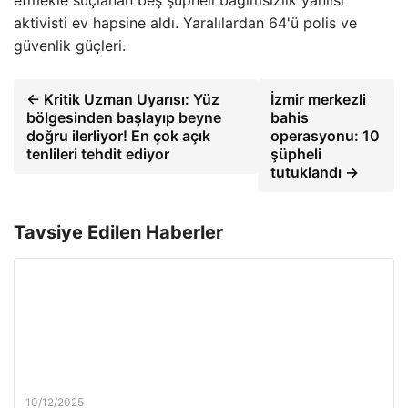
etmekle suçlanan beş şüpheli bağımsızlık yanlısı
aktivisti ev hapsine aldı. Yaralılardan 64'ü polis ve
güvenlik güçleri.
← Kritik Uzman Uyarısı: Yüz
İzmir merkezli
bölgesinden başlayıp beyne
bahis
doğru ilerliyor! En çok açık
operasyonu: 10
tenlileri tehdit ediyor
şüpheli
tutuklandı →
Tavsiye Edilen Haberler
10/12/2025