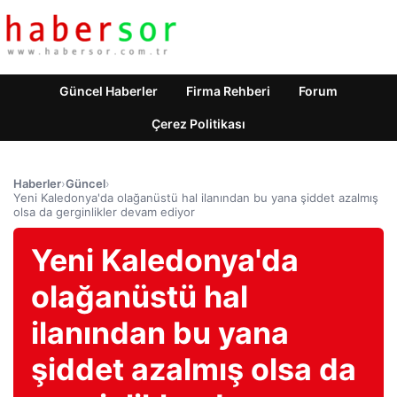
Güncel Haberler
Firma Rehberi
Forum
Çerez Politikası
Haberler
›
Güncel
›
Yeni Kaledonya'da olağanüstü hal ilanından bu yana şiddet azalmış
olsa da gerginlikler devam ediyor
Yeni Kaledonya'da
olağanüstü hal
ilanından bu yana
şiddet azalmış olsa da