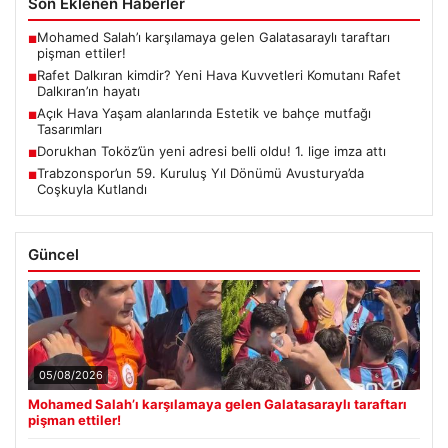
Son Eklenen Haberler
Mohamed Salah’ı karşılamaya gelen Galatasaraylı taraftarı
■
pişman ettiler!
Rafet Dalkıran kimdir? Yeni Hava Kuvvetleri Komutanı Rafet
■
Dalkıran’ın hayatı
Açık Hava Yaşam alanlarında Estetik ve bahçe mutfağı
■
Tasarımları
Dorukhan Toköz’ün yeni adresi belli oldu! 1. lige imza attı
■
Trabzonspor’un 59. Kuruluş Yıl Dönümü Avusturya’da
■
Coşkuyla Kutlandı
Güncel
05/08/2026
Mohamed Salah’ı karşılamaya gelen Galatasaraylı taraftarı
pişman ettiler!