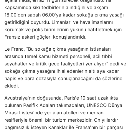
açıklamada, en az 11 gün sürecek olağanüstü hal
kapsamında sıkı tedbirlerin alındığını ve akşam
18.00'den sabah 06.00'ya kadar sokağa çıkma yasağı
getirildiğini duyurdu. Limanları ve havalimanlarını
korumak ve polis birimlerinin yükünü hafifletmek için
Fransız askeri güçleri konuşlandırıldı.
Le Franc, “Bu sokağa çıkma yasağının istisnaları
arasında temel kamu hizmeti personeli, acil tıbbi
seyahatler ve kritik gece faaliyetleri yer alıyor” dedi ve
sokağa çıkma yasağını ihlal edenlerin altı aya kadar
hapis ve para cezasıyla sonuçlanacağını da sözlerine
ekledi.
Avustralya'nın doğusunda, Paris'e 10 saat uzaklıkta
bulunan Pasifik Adaları takımadaları, UNESCO Dünya
Mirası Listesi'nde yer alan atolleri ve mercan
resifleriyle önemli bir turizm merkezidir. On yıllardır
bağımsızlık isteyen Kanaklar ile Fransa'nın bir parçası