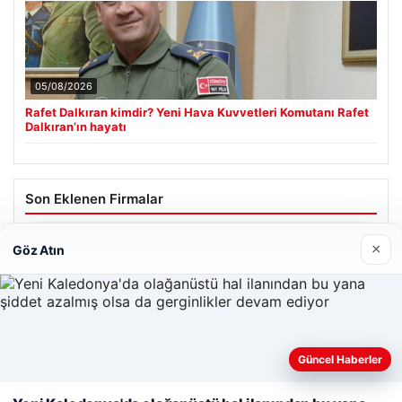
05/08/2026
Rafet Dalkıran kimdir? Yeni Hava Kuvvetleri Komutanı Rafet
Dalkıran’ın hayatı
Son Eklenen Firmalar
Hastaş Beton
×
Göz Atın
26/05/2026
Güncel Haberler
Web sitemizi nasıl kullandığınızı daha iyi anlayabilmek,
deneyiminizi kişiselleştirmek ve geliştirmek amacıyla çerezler