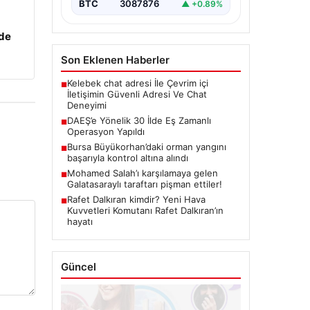
BTC
3087876
▲ +0.89%
zde
Son Eklenen Haberler
Kelebek chat adresi İle Çevrim içi
■
İletişimin Güvenli Adresi Ve Chat
Deneyimi
DAEŞ’e Yönelik 30 İlde Eş Zamanlı
■
Operasyon Yapıldı
Bursa Büyükorhan’daki orman yangını
■
başarıyla kontrol altına alındı
Mohamed Salah’ı karşılamaya gelen
■
Galatasaraylı taraftarı pişman ettiler!
Rafet Dalkıran kimdir? Yeni Hava
■
Kuvvetleri Komutanı Rafet Dalkıran’ın
hayatı
Güncel