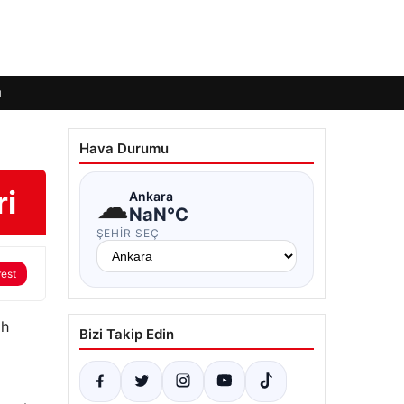
ı
Hava Durumu
ri
☁
Ankara
NaN°C
ŞEHIR SEÇ
rest
ih
Bizi Takip Edin