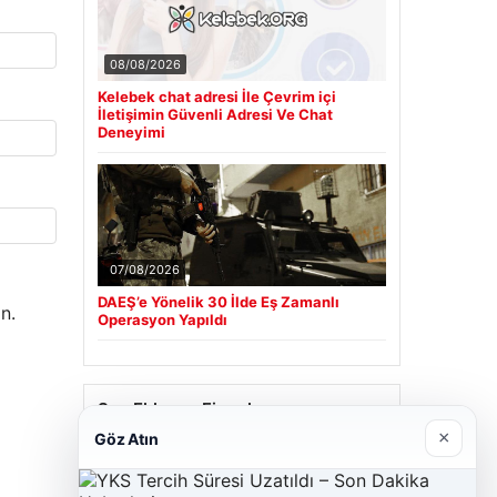
08/08/2026
Kelebek chat adresi İle Çevrim içi
İletişimin Güvenli Adresi Ve Chat
Deneyimi
07/08/2026
DAEŞ’e Yönelik 30 İlde Eş Zamanlı
n.
Operasyon Yapıldı
Son Eklenen Firmalar
×
Göz Atın
Cengiz Sigorta
23/06/2026