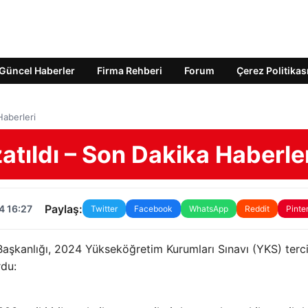
Güncel Haberler
Firma Rehberi
Forum
Çerez Politikas
Haberleri
atıldı – Son Dakika Haberle
Paylaş:
4 16:27
Twitter
Facebook
WhatsApp
Reddit
Pinte
şkanlığı, 2024 Yükseköğretim Kurumları Sınavı (YKS) terc
rdu: