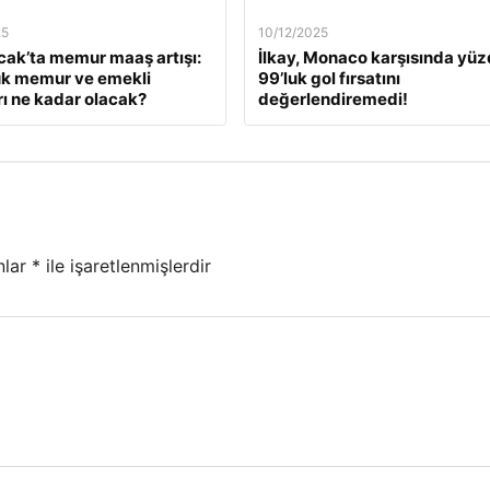
25
10/12/2025
ak’ta memur maaş artışı:
İlkay, Monaco karşısında yü
ük memur ve emekli
99’luk gol fırsatını
ı ne kadar olacak?
değerlendiremedi!
nlar
*
ile işaretlenmişlerdir