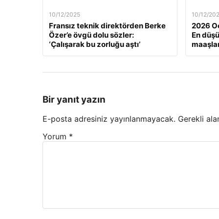
10/12/2025
10/12/20
Fransız teknik direktörden Berke
2026 Oc
Özer’e övgü dolu sözler:
En düş
‘Çalışarak bu zorluğu aştı’
maaşlar
Bir yanıt yazın
E-posta adresiniz yayınlanmayacak.
Gerekli ala
Yorum
*