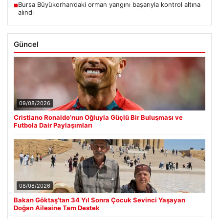
Bursa Büyükorhan’daki orman yangını başarıyla kontrol altına
■
alındı
Güncel
09/08/2026
Cristiano Ronaldo’nun Oğluyla Güçlü Bir Buluşması ve
Futbola Dair Paylaşımları
08/08/2026
Bakan Göktaş’tan 34 Yıl Sonra Çocuk Sevinci Yaşayan
Doğan Ailesine Tam Destek