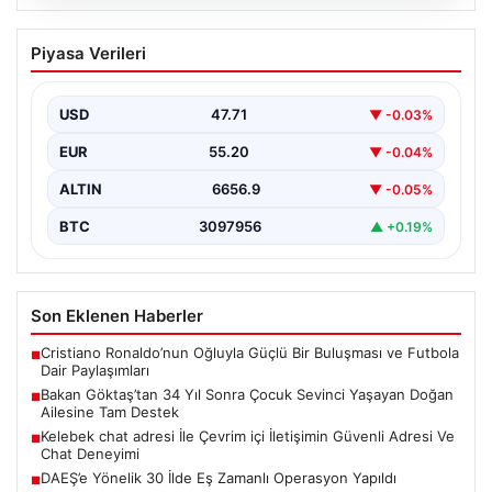
08.08.2026
Bakan Göktaş’tan 34 Yıl Sonra Çocuk
Piyasa Verileri
Sevinci Yaşayan Doğan Ailesine Tam
Destek
USD
47.71
▼ -0.03%
Aile ve Sosyal Hizmetler Bakanı Mahinur Özdemir
Göktaş, 34 yıllık bekleyişin ardından tüp bebek…
EUR
55.20
▼ -0.04%
ALTIN
6656.9
▼ -0.05%
BTC
3097956
▲ +0.19%
Son Eklenen Haberler
Cristiano Ronaldo’nun Oğluyla Güçlü Bir Buluşması ve Futbola
■
Dair Paylaşımları
Bakan Göktaş’tan 34 Yıl Sonra Çocuk Sevinci Yaşayan Doğan
■
Ailesine Tam Destek
Kelebek chat adresi İle Çevrim içi İletişimin Güvenli Adresi Ve
■
Chat Deneyimi
DAEŞ’e Yönelik 30 İlde Eş Zamanlı Operasyon Yapıldı
■