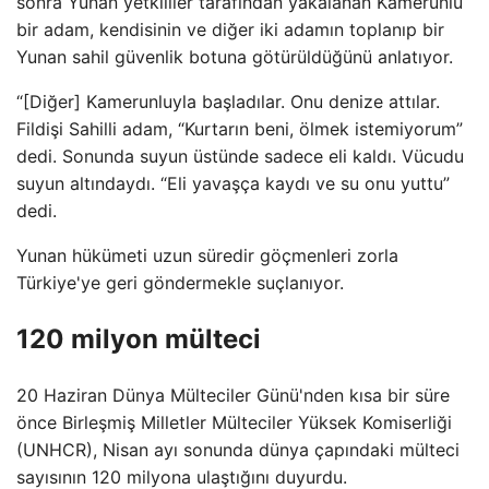
sonra Yunan yetkililer tarafından yakalanan Kamerunlu
bir adam, kendisinin ve diğer iki adamın toplanıp bir
Yunan sahil güvenlik botuna götürüldüğünü anlatıyor.
“[Diğer] Kamerunluyla başladılar. Onu denize attılar.
Fildişi Sahilli adam, “Kurtarın beni, ölmek istemiyorum”
dedi. Sonunda suyun üstünde sadece eli kaldı. Vücudu
suyun altındaydı. “Eli yavaşça kaydı ve su onu yuttu”
dedi.
Yunan hükümeti uzun süredir göçmenleri zorla
Türkiye'ye geri göndermekle suçlanıyor.
120 milyon mülteci
20 Haziran Dünya Mülteciler Günü'nden kısa bir süre
önce Birleşmiş Milletler Mülteciler Yüksek Komiserliği
(UNHCR), Nisan ayı sonunda dünya çapındaki mülteci
sayısının 120 milyona ulaştığını duyurdu.