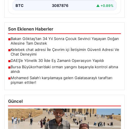
BTC
3087876
▲ +0.89%
Son Eklenen Haberler
Bakan Göktaş’tan 34 Yıl Sonra Çocuk Sevinci Yaşayan Doğan
■
Ailesine Tam Destek
Kelebek chat adresi İle Çevrim içi İletişimin Güvenli Adresi Ve
■
Chat Deneyimi
DAEŞ’e Yönelik 30 İlde Eş Zamanlı Operasyon Yapıldı
■
Bursa Büyükorhan’daki orman yangını başarıyla kontrol altına
■
alındı
Mohamed Salah’ı karşılamaya gelen Galatasaraylı taraftarı
■
pişman ettiler!
Güncel