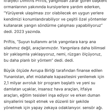
İtfaiyeci Dimitris Priftis, yangından zarar gören başkent
ormanlarının yakınında kursiyerlere yardım ederken,
“Yürüyerek ulaşılması zor olabilecek en uygun yerlere
kendimizi konumlandırabiliyor ve çeşitli özel yöntemler
kullanarak yangın söndürme çalışması yapabiliyoruz”
dedi. 2023 yazında.
Priftis, “Suyun kullanımı artık yangınlara karşı ana
silahımız değil, araçlarımızdır. Yangınlara daha bilimsel
bir yaklaşımla yaklaşıyoruz, nemi, rüzgarı ölçüyoruz,
bu daha planlı bir yöntem” dedi. dedi.
Büyük ölçüde Avrupa Birliği tarafından finanse edilen
Yunanistan, afet müdahale kapasitesini yenilemek için
2,1 milyar avroluk bir program başlattı ve yeni su
damlatan uçaklar, insansız hava araçları, itfaiye
araçları, eğitim tesisleri inşa ediyor ve erken duman
sinyallerini tespit etmek ve düzenli bir şekilde
yönetmek için yapay zekaya odaklanıyor. sensör ağı.