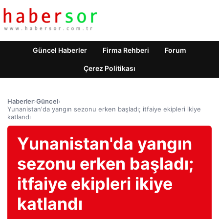
Güncel Haberler
Firma Rehberi
Forum
Çerez Politikası
Haberler
›
Güncel
›
Yunanistan'da yangın sezonu erken başladı; itfaiye ekipleri ikiye
katlandı
Yunanistan'da yangın
sezonu erken başladı;
itfaiye ekipleri ikiye
katlandı