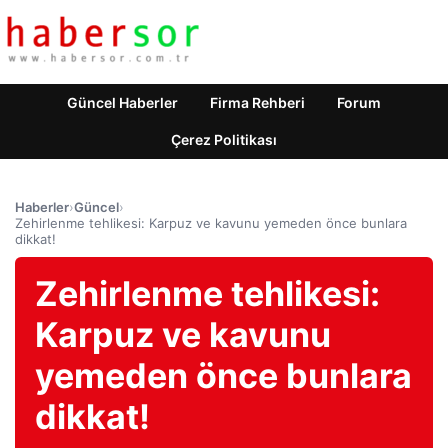
Güncel Haberler
Firma Rehberi
Forum
Çerez Politikası
Haberler
›
Güncel
›
Zehirlenme tehlikesi: Karpuz ve kavunu yemeden önce bunlara
dikkat!
Zehirlenme tehlikesi:
Karpuz ve kavunu
yemeden önce bunlara
dikkat!