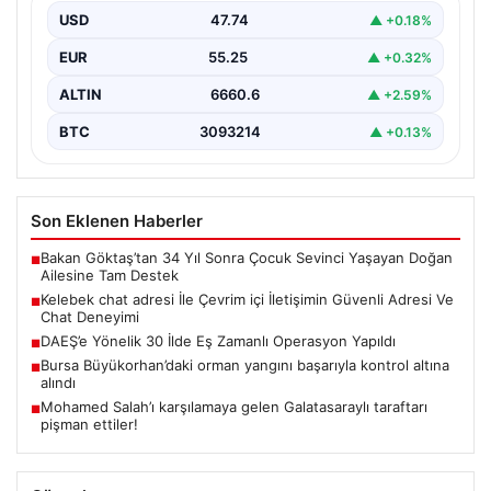
USD
47.74
▲ +0.18%
Sanal çağında kullanıcıların kaliteli bir biçimde irtibat
kurması büyük bir değer taşımaktadır. Halen birçok…
EUR
55.25
▲ +0.32%
ALTIN
6660.6
▲ +2.59%
BTC
3093214
▲ +0.13%
Son Eklenen Haberler
Bakan Göktaş’tan 34 Yıl Sonra Çocuk Sevinci Yaşayan Doğan
■
Ailesine Tam Destek
Kelebek chat adresi İle Çevrim içi İletişimin Güvenli Adresi Ve
■
Chat Deneyimi
DAEŞ’e Yönelik 30 İlde Eş Zamanlı Operasyon Yapıldı
■
Bursa Büyükorhan’daki orman yangını başarıyla kontrol altına
■
alındı
Mohamed Salah’ı karşılamaya gelen Galatasaraylı taraftarı
■
pişman ettiler!