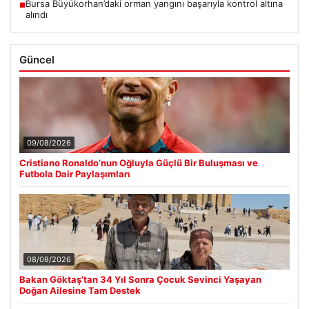
Bursa Büyükorhan’daki orman yangını başarıyla kontrol altına
■
alındı
Güncel
09/08/2026
Cristiano Ronaldo’nun Oğluyla Güçlü Bir Buluşması ve
Futbola Dair Paylaşımları
08/08/2026
Bakan Göktaş’tan 34 Yıl Sonra Çocuk Sevinci Yaşayan
Doğan Ailesine Tam Destek