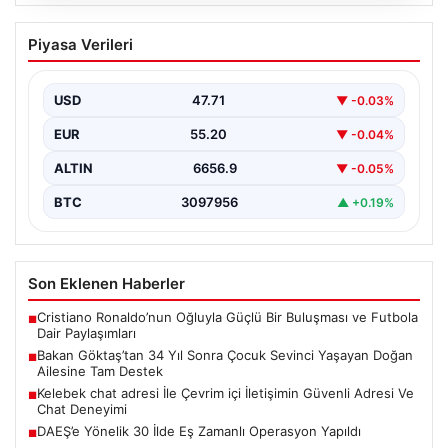
08.08.2026
Bakan Göktaş’tan 34 Yıl Sonra Çocuk
Piyasa Verileri
Sevinci Yaşayan Doğan Ailesine Tam
Destek
USD
47.71
▼ -0.03%
Aile ve Sosyal Hizmetler Bakanı Mahinur Özdemir
Göktaş, 34 yıllık bekleyişin ardından tüp bebek…
EUR
55.20
▼ -0.04%
ALTIN
6656.9
▼ -0.05%
BTC
3097956
▲ +0.19%
Son Eklenen Haberler
Cristiano Ronaldo’nun Oğluyla Güçlü Bir Buluşması ve Futbola
■
Dair Paylaşımları
Bakan Göktaş’tan 34 Yıl Sonra Çocuk Sevinci Yaşayan Doğan
■
Ailesine Tam Destek
Kelebek chat adresi İle Çevrim içi İletişimin Güvenli Adresi Ve
■
Chat Deneyimi
DAEŞ’e Yönelik 30 İlde Eş Zamanlı Operasyon Yapıldı
■