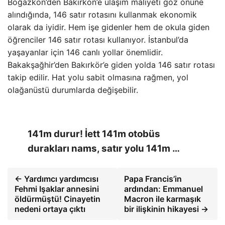
Boğazkön’den Bakırkön’e ulaşım maliyeti göz önüne
alındığında, 146 satır rotasını kullanmak ekonomik
olarak da iyidir. Hem işe gidenler hem de okula giden
öğrenciler 146 satır rotası kullanıyor. İstanbul’da
yaşayanlar için 146 canlı yollar önemlidir.
Bakakşağhir’den Bakırkör’e giden yolda 146 satır rotası
takip edilir. Hat yolu sabit olmasına rağmen, yol
olağanüstü durumlarda değişebilir.
141m durur! İett 141m otobüs
durakları nams, satır yolu 141m …
← Yardımcı yardımcısı
Papa Francis’in
Fehmi Işaklar annesini
ardından: Emmanuel
öldürmüştü! Cinayetin
Macron ile karmaşık
nedeni ortaya çıktı
bir ilişkinin hikayesi →