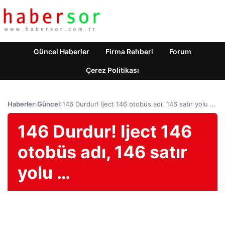
Güncel Haberler
Firma Rehberi
Forum
Çerez Politikası
Haberler
›
Güncel
›
146 Durdur! Iject 146 otobüs adı, 146 satır yolu …
146 Durdur! Iject 146
otobüs adı, 146 satır
yolu …