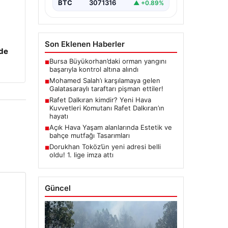
BTC
3071316
▲ +0.89%
Son Eklenen Haberler
zde
Bursa Büyükorhan’daki orman yangını
■
başarıyla kontrol altına alındı
Mohamed Salah’ı karşılamaya gelen
■
Galatasaraylı taraftarı pişman ettiler!
Rafet Dalkıran kimdir? Yeni Hava
■
Kuvvetleri Komutanı Rafet Dalkıran’ın
hayatı
Açık Hava Yaşam alanlarında Estetik ve
■
bahçe mutfağı Tasarımları
Dorukhan Toköz’ün yeni adresi belli
■
oldu! 1. lige imza attı
Güncel