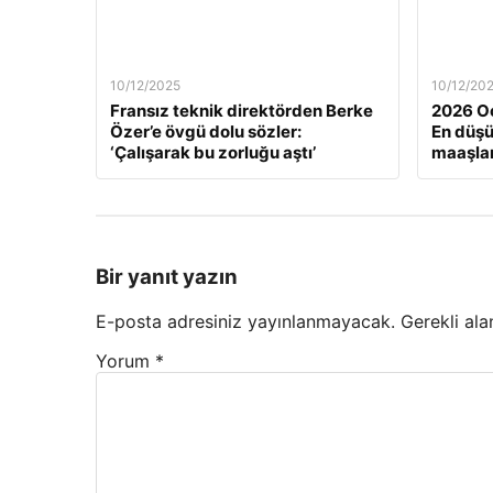
10/12/2025
10/12/20
Fransız teknik direktörden Berke
2026 Oc
Özer’e övgü dolu sözler:
En düş
‘Çalışarak bu zorluğu aştı’
maaşlar
Bir yanıt yazın
E-posta adresiniz yayınlanmayacak.
Gerekli ala
Yorum
*