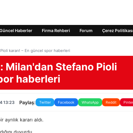
Güncel Haberler
Firma Rehberi
Forum
Çerez Politikas
Pioli kararı! – En güncel spor haberleri
: Milan'dan Stefano Pioli
por haberleri
Paylaş:
4 13:23
Twitter
Facebook
WhatsApp
Reddit
Pinte
r ayrılık kararı aldı.
dığını duyurdu.