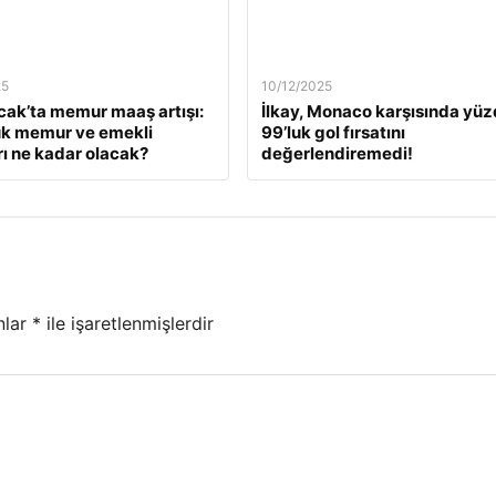
25
10/12/2025
ak’ta memur maaş artışı:
İlkay, Monaco karşısında yü
ük memur ve emekli
99’luk gol fırsatını
ı ne kadar olacak?
değerlendiremedi!
nlar
*
ile işaretlenmişlerdir