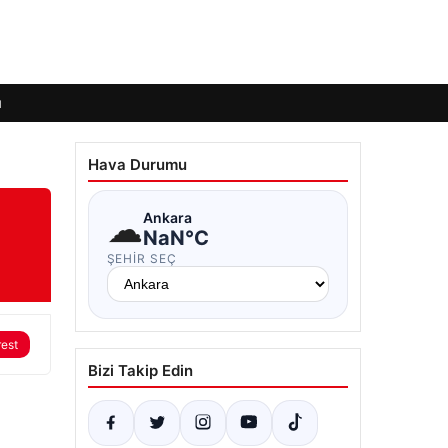
ı
Hava Durumu
☁
Ankara
NaN°C
ŞEHIR SEÇ
rest
Bizi Takip Edin