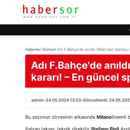
Haberler
›
Güncel
›
Adı F.Bahçe'de anıldı: Milan'dan Stefano 
Adı F.Bahçe'de anıldı
kararı! – En güncel s
admin
•
24.05.2024 13:23
•
Güncellendi: 24.05.202
Bu sezonun zirvesinin arkasında
Milano
önemli bi
İtalyan takımı, teknik direktör
Stefano Pioli
Ayrıl