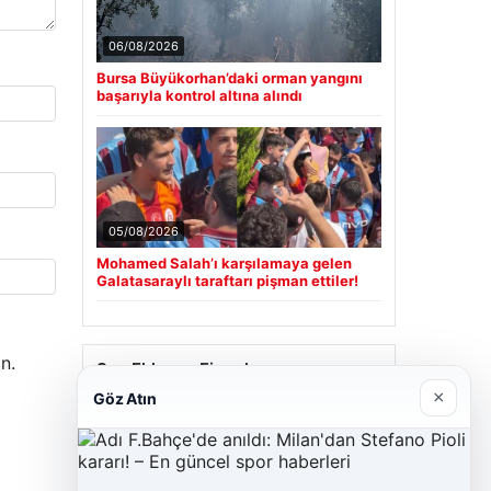
06/08/2026
Bursa Büyükorhan’daki orman yangını
başarıyla kontrol altına alındı
05/08/2026
Mohamed Salah’ı karşılamaya gelen
Galatasaraylı taraftarı pişman ettiler!
n.
Son Eklenen Firmalar
×
Göz Atın
Cengiz Sigorta
23/06/2026