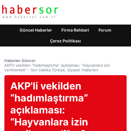
Güncel Haberler
Firma Rehberi
Forum
Çerez Politikası
Haberler
›
Güncel
›
AKP'li vekilden “hadımlaştırma” açıklaması: “Hayvanlara izin
verilmemeli” – Son Dakika Türkiye, Siyaset Haberleri
AKP'li vekilden
“hadımlaştırma”
açıklaması:
“Hayvanlara izin