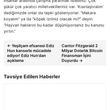
insanlar arasında çatışma yaratmak istediniz. Çok
şükür çok yaratıcı milletvekilleriniz var. 'Kısırlaştıralım'
dediğimizde onlar da tepki gösteriyorlar. “Makara
koyalım” ya da “köpek izniniz olacak mı?” deyin.
“Hayvan haklarını bu kadar düşünüyorsanız bu kanunu
yırtın.”
← Yeşilçam efsanesi Ediz
Cantor Fitzgerald 2
Hun kanserle mücadele
Milyar Dolarlık Bitcoin
ediyor! Ediz Hun'dan
Finansman İşini
açıklama
Duyurdu →
Tavsiye Edilen Haberler