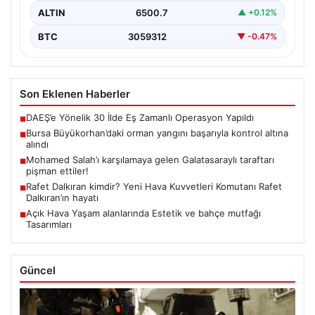
ALTIN
6500.7
▲ +0.12%
BTC
3059312
▼ -0.47%
Son Eklenen Haberler
DAEŞ’e Yönelik 30 İlde Eş Zamanlı Operasyon Yapıldı
■
Bursa Büyükorhan’daki orman yangını başarıyla kontrol altına
■
alındı
Mohamed Salah’ı karşılamaya gelen Galatasaraylı taraftarı
■
pişman ettiler!
Rafet Dalkıran kimdir? Yeni Hava Kuvvetleri Komutanı Rafet
■
Dalkıran’ın hayatı
Açık Hava Yaşam alanlarında Estetik ve bahçe mutfağı
■
Tasarımları
Güncel