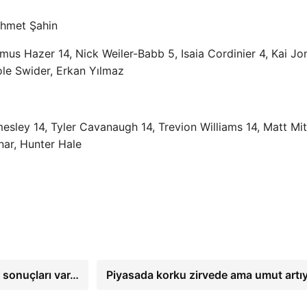
ehmet Şahin
us Hazer 14, Nick Weiler-Babb 5, Isaia Cordinier 4, Kai Jo
ole Swider, Erkan Yılmaz
esley 14, Tyler Cavanaugh 14, Trevion Williams 14, Matt Mit
nar, Hunter Hale
 sonuçları var…
Piyasada korku zirvede ama umut artı