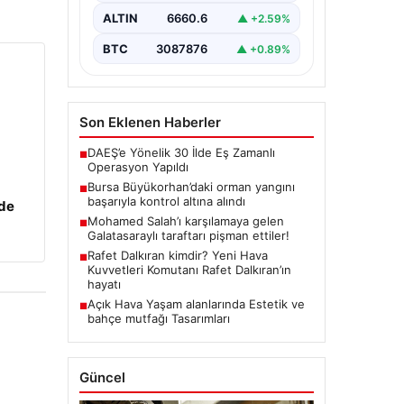
gelen büyük orman yangını,
yerel…
ALTIN
6660.6
▲ +2.59%
BTC
3087876
▲ +0.89%
Son Eklenen Haberler
DAEŞ’e Yönelik 30 İlde Eş Zamanlı
■
Operasyon Yapıldı
Bursa Büyükorhan’daki orman yangını
■
başarıyla kontrol altına alındı
zde
Mohamed Salah’ı karşılamaya gelen
■
Galatasaraylı taraftarı pişman ettiler!
Rafet Dalkıran kimdir? Yeni Hava
■
Kuvvetleri Komutanı Rafet Dalkıran’ın
hayatı
Açık Hava Yaşam alanlarında Estetik ve
■
bahçe mutfağı Tasarımları
Güncel