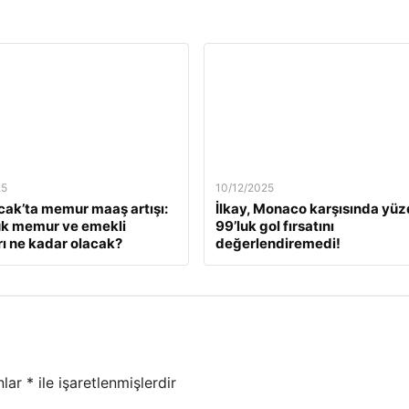
25
10/12/2025
ak’ta memur maaş artışı:
İlkay, Monaco karşısında yü
ük memur ve emekli
99’luk gol fırsatını
ı ne kadar olacak?
değerlendiremedi!
nlar
*
ile işaretlenmişlerdir