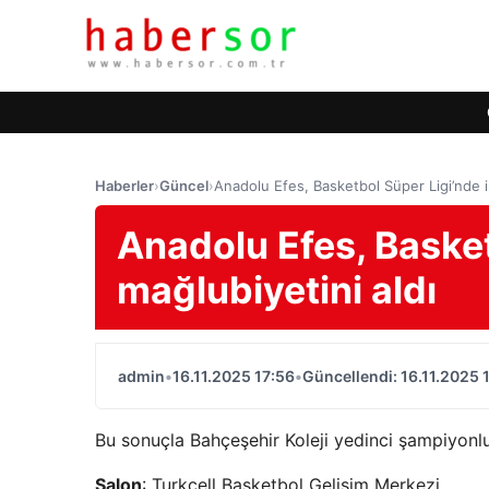
Haberler
›
Güncel
›
Anadolu Efes, Basketbol Süper Ligi’nde ik
Anadolu Efes, Basket
mağlubiyetini aldı
admin
•
16.11.2025 17:56
•
Güncellendi: 16.11.2025 
Bu sonuçla Bahçeşehir Koleji yedinci şampiyonlu
Salon
: Turkcell Basketbol Gelişim Merkezi