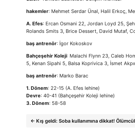
hakemler
: Mehmet Serdar Ünal, Halil Erkoç, M
A. Efes
: Ercan Osmani 22, Jordan Loyd 25, Şehm
Rolands Smits 3, Brice Dessert, David Mutaf, C
baş antrenör
: İgor Kokoskov
Bahçeşehir Koleji
: Malachi Flynn 23, Caleb Hom
5, Kenan Sipahi 5, Balsa Koprivica 3, İsmet Akpı
baş antrenör
: Marko Barac
1. Dönem
: 22-15 (A. Efes lehine)
Devre
: 40-41 (Bahçeşehir Koleji lehine)
3. Dönem
: 58-58
← Kış geldi: Soba kullanımına dikkat! Ölümcül