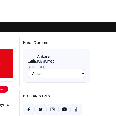
ı
Hava Durumu
☁
Ankara
NaN°C
ŞEHIR SEÇ
rest
Bizi Takip Edin
rıldı.