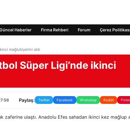
Güncel Haberler
Firma Rehberi
Forum
Çerez Politikas
inci mağlubiyetini aldı
bol Süper Ligi’nde ikinci
Paylaş:
17:56
Twitter
Facebook
WhatsApp
Reddit
Pinte
k zaferine ulaştı. Anadolu Efes sahadan ikinci kez mağlup ay