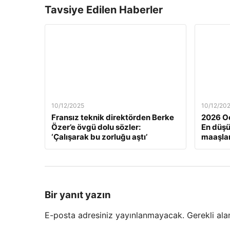
Tavsiye Edilen Haberler
10/12/2025
10/12/20
Fransız teknik direktörden Berke
2026 Oc
Özer’e övgü dolu sözler:
En düş
‘Çalışarak bu zorluğu aştı’
maaşlar
Bir yanıt yazın
E-posta adresiniz yayınlanmayacak.
Gerekli ala