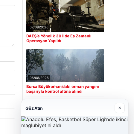
07/08/2026
DAEŞ’e Yönelik 30 İlde Eş Zamanlı
Operasyon Yapıldı
06/08/2026
Bursa Büyükorhan’daki orman yangını
başarıyla kontrol altına alındı
×
Göz Atın
Son Eklenen Firmalar
Cengiz Sigorta