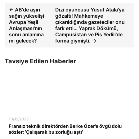
← AB'de aşırı
Dizi oyuncusu Yusuf Atala'ya
sağın yükselişi
gözaltı! Mahkemeye
Avrupa Yeşil
çıkarıldığında gazeteciler onu
Anlaşması'nın
fark etti… Yaprak Dökümü,
sonu anlamına
Campusistan ve Pis Yedili'de
mı gelecek?
forma giymişti. →
Tavsiye Edilen Haberler
10/12/2025
Fransız teknik direktörden Berke Özer’e övgü dolu
sözler: ‘Çalışarak bu zorluğu aştı’