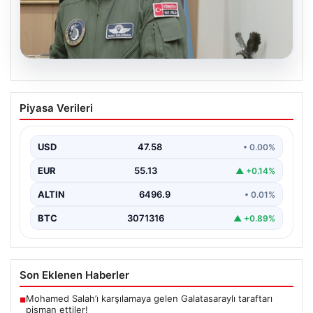
05.08.2026
Rafet Dalkıran kimdir? Yeni Hava
Piyasa Verileri
Kuvvetleri Komutanı Rafet Dalkıran’ın
hayatı
USD
47.58
• 0.00%
EUR
55.13
▲ +0.14%
ALTIN
6496.9
• 0.01%
BTC
3071316
▲ +0.89%
Son Eklenen Haberler
Mohamed Salah’ı karşılamaya gelen Galatasaraylı taraftarı
■
pişman ettiler!