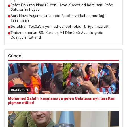
Rafet Dalkıran kimdir? Yeni Hava Kuvvetleri Komutanı Rafet
■
Dalkıran’ın hayatı
Açık Hava Yaşam alanlarında Estetik ve bahçe mutfağı
■
Tasarımları
Dorukhan Toköz’ün yeni adresi belli oldu! 1. lige imza attı
■
Trabzonspor’un 59. Kuruluş Yıl Dönümü Avusturya’da
■
Coşkuyla Kutlandı
Güncel
05/08/2026
Mohamed Salah’ı karşılamaya gelen Galatasaraylı taraftarı
pişman ettiler!