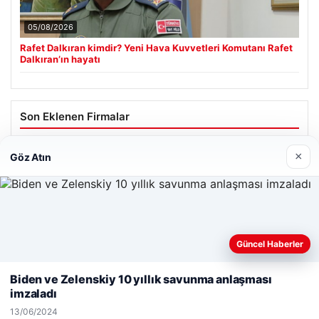
05/08/2026
Rafet Dalkıran kimdir? Yeni Hava Kuvvetleri Komutanı Rafet
Dalkıran’ın hayatı
Son Eklenen Firmalar
×
Göz Atın
Güncel Haberler
Web sitemizi nasıl kullandığınızı daha iyi anlayabilmek,
deneyiminizi kişiselleştirmek ve geliştirmek amacıyla çerezler
Biden ve Zelenskiy 10 yıllık savunma anlaşması
kullanıyoruz.
Çerez Politikamız
imzaladı
Reddet
Kabul Et
13/06/2024