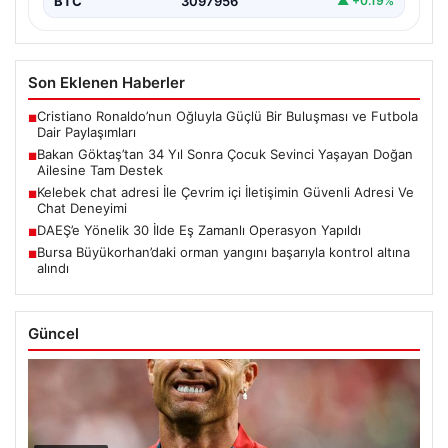
BTC
3097956
▲ +0.19%
Son Eklenen Haberler
Cristiano Ronaldo’nun Oğluyla Güçlü Bir Buluşması ve Futbola
■
Dair Paylaşımları
Bakan Göktaş’tan 34 Yıl Sonra Çocuk Sevinci Yaşayan Doğan
■
Ailesine Tam Destek
Kelebek chat adresi İle Çevrim içi İletişimin Güvenli Adresi Ve
■
Chat Deneyimi
DAEŞ’e Yönelik 30 İlde Eş Zamanlı Operasyon Yapıldı
■
Bursa Büyükorhan’daki orman yangını başarıyla kontrol altına
■
alındı
Güncel