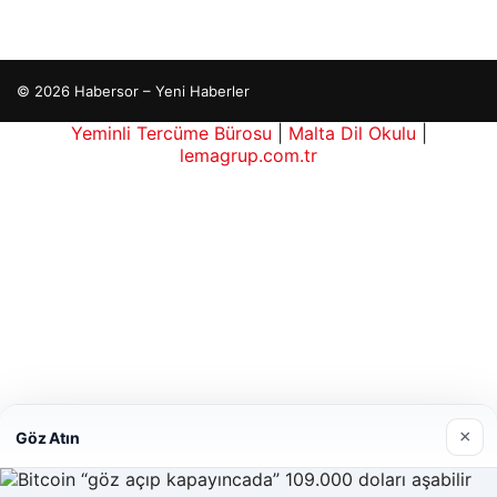
© 2026 Habersor – Yeni Haberler
Yeminli Tercüme Bürosu
|
Malta Dil Okulu
|
lemagrup.com.tr
ort
ort
ort
ort
ort
tcio
üperbahis
üperbahis
Lordhub
×
Göz Atın