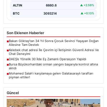
ALTIN
6660.6
▲ +2.59%
BTC
3093214
▲ +0.13%
Son Eklenen Haberler
Bakan Göktaş’tan 34 Yıl Sonra Çocuk Sevinci Yaşayan Doğan
■
Ailesine Tam Destek
Kelebek chat adresi İle Çevrim içi İletişimin Güvenli Adresi Ve
■
Chat Deneyimi
DAEŞ’e Yönelik 30 İlde Eş Zamanlı Operasyon Yapıldı
■
Bursa Büyükorhan’daki orman yangını başarıyla kontrol altına
■
alındı
Mohamed Salah’ı karşılamaya gelen Galatasaraylı taraftarı
■
pişman ettiler!
Güncel