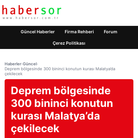
Güncel Haberler
Firma Rehberi
Forum
Çerez Politikası
Haberler
›
Güncel
›
Deprem bölgesinde 300 bininci konutun kurası Malatya’da
çekilecek
Deprem bölgesinde
300 bininci konutun
kurası Malatya’da
çekilecek