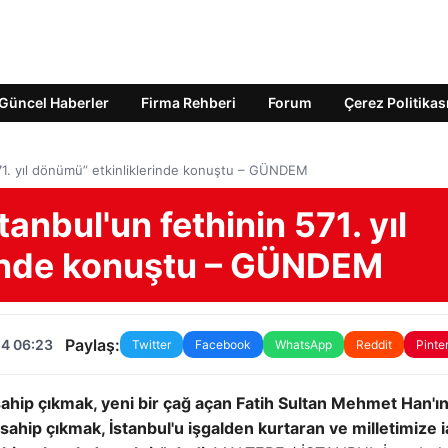
Güncel Haberler
Firma Rehberi
Forum
Çerez Politikas
71. yıl dönümü” etkinliklerinde konuştu – GÜNDEM
anbul'un fethinin 571. yıl
rinde konuştu – GÜNDEM
Paylaş:
24 06:23
Twitter
Facebook
WhatsApp
Reddit
Pinte
ahip çıkmak, yeni bir çağ açan Fatih Sultan Mehmet Han'ı
ahip çıkmak, İstanbul'u işgalden kurtaran ve milletimize 