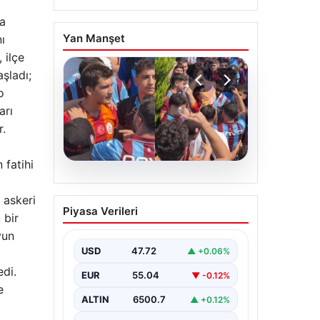
na
Yan Manşet
ı
 ilçe
aşladı;
o
arı
r.
 fatihi
05.08.2026
Mohamed Salah’ı
 askeri
Piyasa Verileri
karşılamaya gelen
 bir
Galatasaraylı taraftarı
yun
pişman ettiler!
USD
47.72
▲ +0.06%
edi.
EUR
55.04
▼ -0.12%
e
ALTIN
6500.7
▲ +0.12%