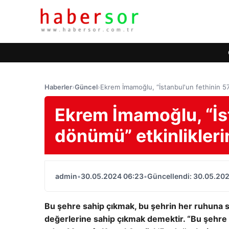
Haberler
›
Güncel
›
Ekrem İmamoğlu, “İstanbul'un fethinin 5
Ekrem İmamoğlu, “İst
dönümü” etkinlikle
admin
•
30.05.2024 06:23
•
Güncellendi: 30.05.20
Bu şehre sahip çıkmak, bu şehrin her ruhuna s
değerlerine sahip çıkmak demektir. “Bu şehre s