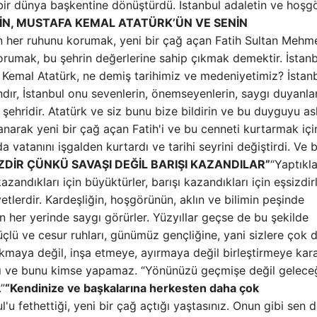
u bir dünya başkentine dönüştürdü. İstanbul adaletin ve hoş
’İN, MUSTAFA KEMAL ATATÜRK’ÜN VE SENİN
n her ruhunu korumak, yeni bir çağ açan Fatih Sultan Mehme
orumak, bu şehrin değerlerine sahip çıkmak demektir. İstanb
 Kemal Atatürk, ne demiş tarihimiz ve medeniyetimiz? İstan
ır, İstanbul onu sevenlerin, önemseyenlerin, saygı duyanlar
şehridir. Atatürk ve siz bunu bize bildirin ve bu duyguyu as
anarak yeni bir çağ açan Fatih'i ve bu cenneti kurtarmak içi
 vatanını işgalden kurtardı ve tarihi seyrini değiştirdi. Ve 
ZDİR ÇÜNKÜ SAVAŞI DEĞİL BARIŞI KAZANDILAR”
“Yaptıkla
kazandıkları için büyüktürler, barışı kazandıkları için eşsizdirl
yetlerdir. Kardeşliğin, hoşgörünün, aklın ve bilimin peşinde
ın her yerinde saygı görürler. Yüzyıllar geçse de bu şekilde
üçlü ve cesur ruhları, günümüz gençliğine, yani sizlere çok d
 Yıkmaya değil, inşa etmeye, ayırmaya değil birleştirmeye kar
adı ve bunu kimse yapamaz. “Yönünüzü geçmişe değil gelece
”
“Kendinize ve başkalarına herkesten daha çok
l'u fethettiği, yeni bir çağ açtığı yaştasınız. Onun gibi sen 