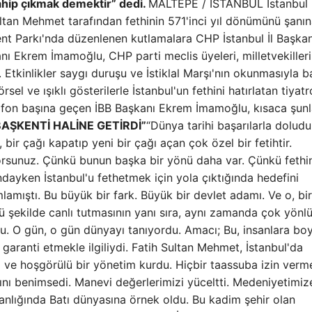
hip çıkmak demektir” dedi.
MALTEPE / İSTANBUL İstanbul
ultan Mehmet tarafından fethinin 571'inci yıl dönümünü şanı
Kent Parkı'nda düzenlenen kutlamalara CHP İstanbul İl Başkan
ı Ekrem İmamoğlu, CHP parti meclis üyeleri, milletvekilleri,
 Etkinlikler saygı duruşu ve İstiklal Marşı'nın okunmasıyla b
el ve ışıklı gösterilerle İstanbul'un fethini hatırlatan tiyatr
rofon başına geçen İBB Başkanı Ekrem İmamoğlu, kısaca şunl
BAŞKENTİ HALİNE GETİRDİ”
“Dünya tarihi başarılarla doludu
, bir çağı kapatıp yeni bir çağı açan çok özel bir fetihtir.
orsunuz. Çünkü bunun başka bir yönü daha var. Çünkü fethin
dayken İstanbul'u fethetmek için yola çıktığında hedefini
lamıştı. Bu büyük bir fark. Büyük bir devlet adamı. Ve o, bir
şekilde canlı tutmasının yanı sıra, aynı zamanda çok yönlü
rdu. O gün, o gün dünyayı tanıyordu. Amacı; Bu, insanlara bo
 garanti etmekle ilgiliydi. Fatih Sultan Mehmet, İstanbul'da
l ve hoşgörülü bir yönetim kurdu. Hiçbir taassuba izin verm
nı benimsedi. Manevi değerlerimizi yüceltti. Medeniyetimiz
anlığında Batı dünyasına örnek oldu. Bu kadim şehir olan