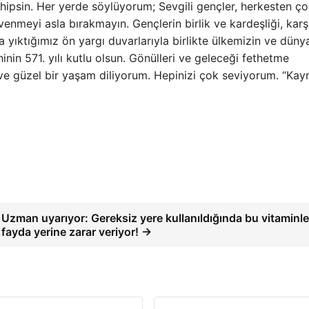
hipsin. Her yerde söylüyorum; Sevgili gençler, herkesten ç
enmeyi asla bırakmayın. Gençlerin birlik ve kardeşliği, karşıl
a yıktığımız ön yargı duvarlarıyla birlikte ülkemizin ve düny
inin 571. yılı kutlu olsun. Gönülleri ve geleceği fethetme
ı ve güzel bir yaşam diliyorum. Hepinizi çok seviyorum. “Kay
Uzman uyarıyor: Gereksiz yere kullanıldığında bu vitaminle
fayda yerine zarar veriyor! →