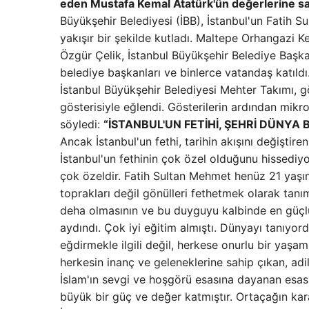
eden Mustafa Kemal Atatürk'ün değerlerine sa
Büyükşehir Belediyesi (İBB), İstanbul'un Fatih S
yakışır bir şekilde kutladı. Maltepe Orhangazi 
Özgür Çelik, İstanbul Büyükşehir Belediye Başkan
belediye başkanları ve binlerce vatandaş katıldı.
İstanbul Büyükşehir Belediyesi Mehter Takımı, görs
gösterisiyle eğlendi. Gösterilerin ardından mik
söyledi:
“İSTANBUL'UN FETİHİ, ŞEHRİ DÜNYA 
Ancak İstanbul'un fethi, tarihin akışını değiştiren
İstanbul'un fethinin çok özel olduğunu hissediy
çok özeldir. Fatih Sultan Mehmet henüz 21 yaşın
toprakları değil gönülleri fethetmek olarak tanım
deha olmasının ve bu duyguyu kalbinde en güçlü 
aydındı. Çok iyi eğitim almıştı. Dünyayı tanıyo
eğdirmekle ilgili değil, herkese onurlu bir yaşam
herkesin inanç ve geleneklerine sahip çıkan, adi
İslam'ın sevgi ve hoşgörü esasına dayanan esası
büyük bir güç ve değer katmıştır. Ortaçağın kar