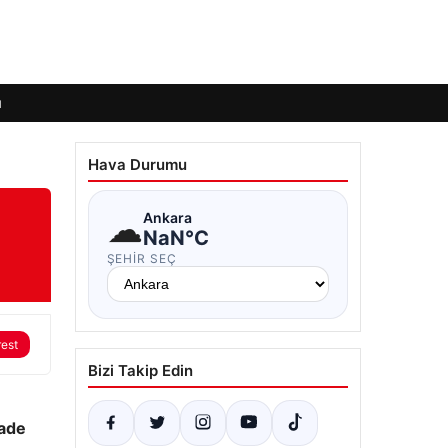
ı
Hava Durumu
☁
Ankara
NaN°C
ŞEHIR SEÇ
rest
Bizi Takip Edin
n
iade