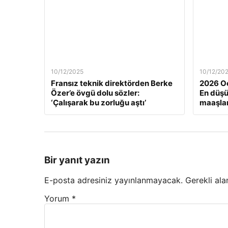
10/12/2025
10/12/20
Fransız teknik direktörden Berke
2026 Oc
Özer’e övgü dolu sözler:
En düş
‘Çalışarak bu zorluğu aştı’
maaşlar
Bir yanıt yazın
E-posta adresiniz yayınlanmayacak.
Gerekli ala
Yorum
*