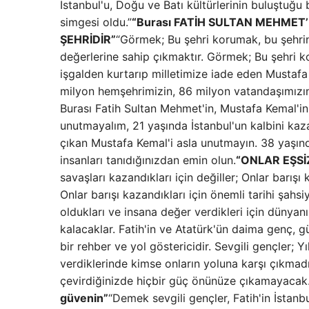
İstanbul'u, Doğu ve Batı kültürlerinin buluştuğ
simgesi oldu.”
“Burası FATİH SULTAN MEHMET
ŞEHRİDİR”
“Görmek; Bu şehri korumak, bu şehri
değerlerine sahip çıkmaktır. Görmek; Bu şehri k
işgalden kurtarıp milletimize iade eden Mustafa
milyon hemşehrimizin, 86 milyon vatandaşımızınd
Burası Fatih Sultan Mehmet'in, Mustafa Kemal'in 
unutmayalım, 21 yaşında İstanbul'un kalbini kaz
çıkan Mustafa Kemal'i asla unutmayın. 38 yaşında
insanları tanıdığınızdan emin olun.
“ONLAR EŞSİ
savaşları kazandıkları için değiller; Onlar barışı 
Onlar barışı kazandıkları için önemli tarihi şahsi
oldukları ve insana değer verdikleri için dünyan
kalacaklar. Fatih'in ve Atatürk'ün daima genç, g
bir rehber ve yol göstericidir. Sevgili gençler;
verdiklerinde kimse onların yoluna karşı çıkm
çevirdiğinizde hiçbir güç önünüze çıkamayacak.
güvenin”
“Demek sevgili gençler, Fatih'in İstanbu