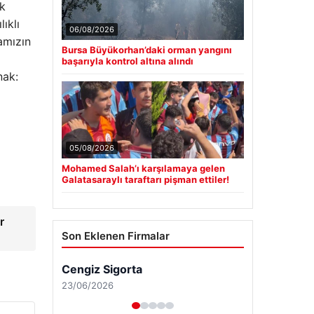
ok
ıklı
06/08/2026
amızın
Bursa Büyükorhan’daki orman yangını
başarıyla kontrol altına alındı
nak:
05/08/2026
Mohamed Salah’ı karşılamaya gelen
Galatasaraylı taraftarı pişman ettiler!
r
Son Eklenen Firmalar
Cengiz Sigorta
23/06/2026