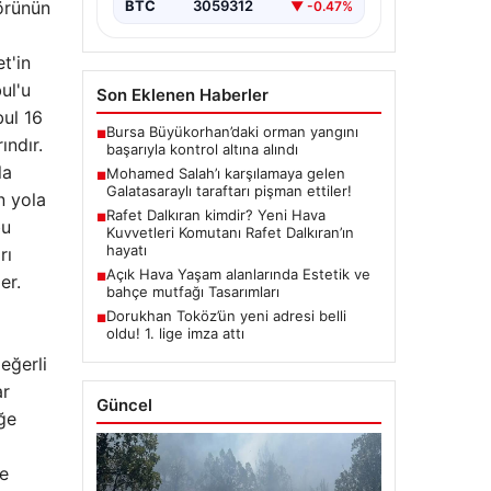
görünün
BTC
3059312
▼ -0.47%
t'in
ul'u
Son Eklenen Haberler
bul 16
Bursa Büyükorhan’daki orman yangını
■
ındır.
başarıyla kontrol altına alındı
la
Mohamed Salah’ı karşılamaya gelen
■
Galatasaraylı taraftarı pişman ettiler!
n yola
Rafet Dalkıran kimdir? Yeni Hava
■
bu
Kuvvetleri Komutanı Rafet Dalkıran’ın
hayatı
rı
Açık Hava Yaşam alanlarında Estetik ve
■
er.
bahçe mutfağı Tasarımları
Dorukhan Toköz’ün yeni adresi belli
■
oldu! 1. lige imza attı
eğerli
ar
Güncel
ğe
de