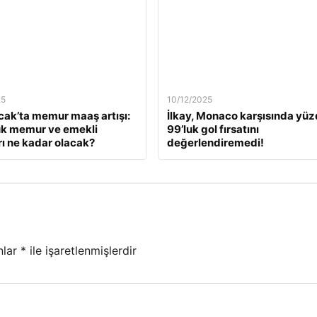
25
10/12/2025
ak’ta memur maaş artışı:
İlkay, Monaco karşısında yü
ük memur ve emekli
99’luk gol fırsatını
ı ne kadar olacak?
değerlendiremedi!
nlar
*
ile işaretlenmişlerdir