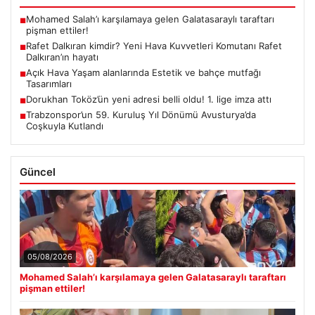
Mohamed Salah’ı karşılamaya gelen Galatasaraylı taraftarı
■
pişman ettiler!
Rafet Dalkıran kimdir? Yeni Hava Kuvvetleri Komutanı Rafet
■
Dalkıran’ın hayatı
Açık Hava Yaşam alanlarında Estetik ve bahçe mutfağı
■
Tasarımları
Dorukhan Toköz’ün yeni adresi belli oldu! 1. lige imza attı
■
Trabzonspor’un 59. Kuruluş Yıl Dönümü Avusturya’da
■
Coşkuyla Kutlandı
Güncel
05/08/2026
Mohamed Salah’ı karşılamaya gelen Galatasaraylı taraftarı
pişman ettiler!