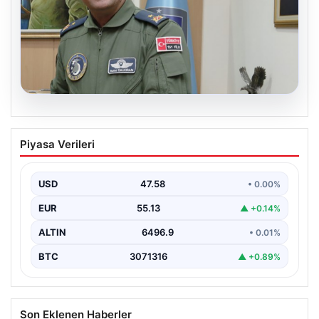
05.08.2026
Rafet Dalkıran kimdir? Yeni Hava
Piyasa Verileri
Kuvvetleri Komutanı Rafet Dalkıran’ın
hayatı
USD
47.58
• 0.00%
EUR
55.13
▲ +0.14%
ALTIN
6496.9
• 0.01%
BTC
3071316
▲ +0.89%
Son Eklenen Haberler