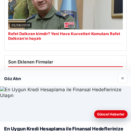
05/08/2026
Rafet Dalkıran kimdir? Yeni Hava Kuvvetleri Komutanı Rafet
Dalkıran’ın hayatı
Son Eklenen Firmalar
Hastaş Beton
×
Göz Atın
26/05/2026
Güncel Haberler
Web sitemizi nasıl kullandığınızı daha iyi anlayabilmek,
deneyiminizi kişiselleştirmek ve geliştirmek amacıyla çerezler
En Uygun Kredi Hesaplama ile Finansal Hedeflerinize
© 2026 Habersor – Yeni Haberler
kullanıyoruz.
Çerez Politikamız