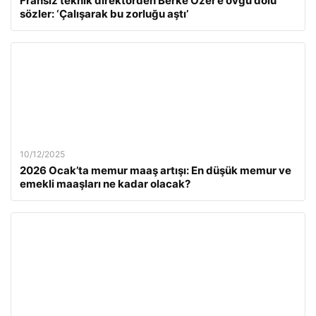
Fransız teknik direktörden Berke Özer’e övgü dolu
sözler: ‘Çalışarak bu zorluğu aştı’
10/12/2025
2026 Ocak’ta memur maaş artışı: En düşük memur ve
emekli maaşları ne kadar olacak?