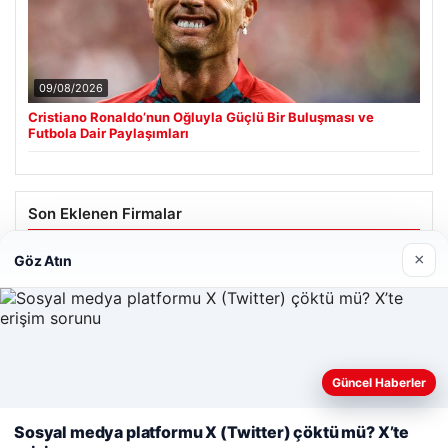
09/08/2026
Cristiano Ronaldo’nun Oğluyla Güçlü Bir Buluşması ve
Futbola Dair Paylaşımları
Son Eklenen Firmalar
×
Göz Atın
Güncel Haberler
Web sitemizi nasıl kullandığınızı daha iyi anlayabilmek,
deneyiminizi kişiselleştirmek ve geliştirmek amacıyla çerezler
Sosyal medya platformu X (Twitter) çöktü mü? X’te
kullanıyoruz.
Çerez Politikamız