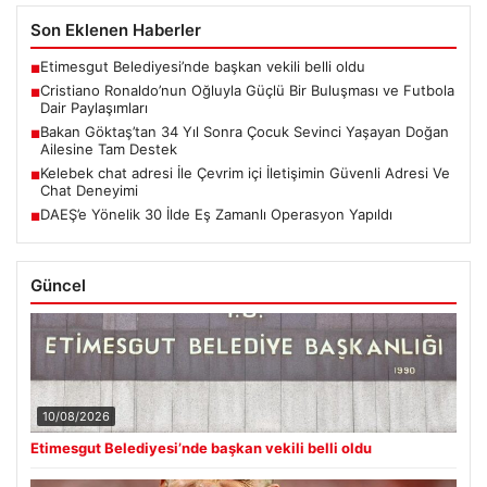
Son Eklenen Haberler
Etimesgut Belediyesi’nde başkan vekili belli oldu
■
Cristiano Ronaldo’nun Oğluyla Güçlü Bir Buluşması ve Futbola
■
Dair Paylaşımları
Bakan Göktaş’tan 34 Yıl Sonra Çocuk Sevinci Yaşayan Doğan
■
Ailesine Tam Destek
Kelebek chat adresi İle Çevrim içi İletişimin Güvenli Adresi Ve
■
Chat Deneyimi
DAEŞ’e Yönelik 30 İlde Eş Zamanlı Operasyon Yapıldı
■
Güncel
10/08/2026
Etimesgut Belediyesi’nde başkan vekili belli oldu