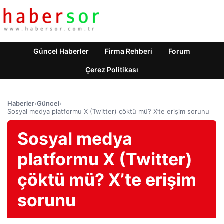
Güncel Haberler
Firma Rehberi
Forum
Çerez Politikası
Haberler
›
Güncel
›
Sosyal medya platformu X (Twitter) çöktü mü? X’te erişim sorunu
Sosyal medya
platformu X (Twitter)
çöktü mü? X’te erişim
sorunu