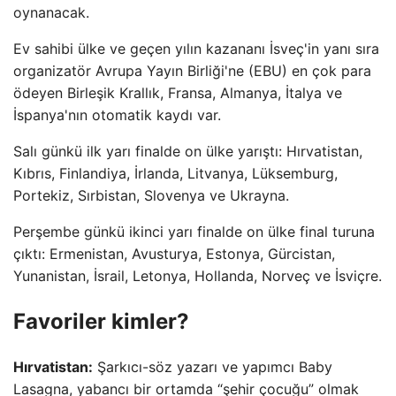
oynanacak.
Ev sahibi ülke ve geçen yılın kazananı İsveç'in yanı sıra
organizatör Avrupa Yayın Birliği'ne (EBU) en çok para
ödeyen Birleşik Krallık, Fransa, Almanya, İtalya ve
İspanya'nın otomatik kaydı var.
Salı günkü ilk yarı finalde on ülke yarıştı: Hırvatistan,
Kıbrıs, Finlandiya, İrlanda, Litvanya, Lüksemburg,
Portekiz, Sırbistan, Slovenya ve Ukrayna.
Perşembe günkü ikinci yarı finalde on ülke final turuna
çıktı: Ermenistan, Avusturya, Estonya, Gürcistan,
Yunanistan, İsrail, Letonya, Hollanda, Norveç ve İsviçre.
Favoriler kimler?
Hırvatistan:
Şarkıcı-söz yazarı ve yapımcı Baby
Lasagna, yabancı bir ortamda “şehir çocuğu” olmak