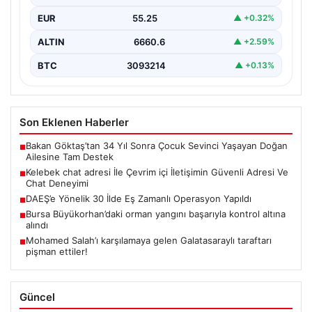
kurması büyük bir değer taşımaktadır. Halen birçok…
EUR
55.25
▲ +0.32%
ALTIN
6660.6
▲ +2.59%
BTC
3093214
▲ +0.13%
Son Eklenen Haberler
Bakan Göktaş’tan 34 Yıl Sonra Çocuk Sevinci Yaşayan Doğan
■
Ailesine Tam Destek
Kelebek chat adresi İle Çevrim içi İletişimin Güvenli Adresi Ve
■
Chat Deneyimi
DAEŞ’e Yönelik 30 İlde Eş Zamanlı Operasyon Yapıldı
■
Bursa Büyükorhan’daki orman yangını başarıyla kontrol altına
■
alındı
Mohamed Salah’ı karşılamaya gelen Galatasaraylı taraftarı
■
pişman ettiler!
Güncel