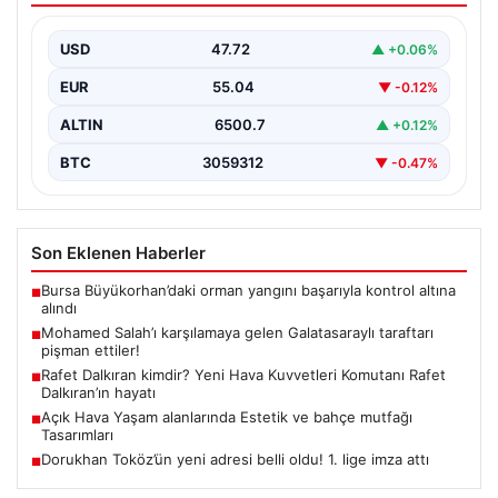
USD
47.72
▲ +0.06%
EUR
55.04
▼ -0.12%
ALTIN
6500.7
▲ +0.12%
BTC
3059312
▼ -0.47%
Son Eklenen Haberler
Bursa Büyükorhan’daki orman yangını başarıyla kontrol altına
■
alındı
Mohamed Salah’ı karşılamaya gelen Galatasaraylı taraftarı
■
pişman ettiler!
Rafet Dalkıran kimdir? Yeni Hava Kuvvetleri Komutanı Rafet
■
Dalkıran’ın hayatı
Açık Hava Yaşam alanlarında Estetik ve bahçe mutfağı
■
Tasarımları
Dorukhan Toköz’ün yeni adresi belli oldu! 1. lige imza attı
■