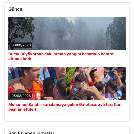
Güncel
06/08/2026
Bursa Büyükorhan’daki orman yangını başarıyla kontrol
altına alındı
05/08/2026
Mohamed Salah’ı karşılamaya gelen Galatasaraylı taraftarı
pişman ettiler!
Son Eklenen Firmalar