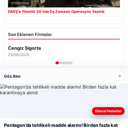
07/08/2026
DAEŞ’e Yönelik 30 İlde Eş Zamanlı Operasyon Yapıldı
Son Eklenen Firmalar
Cengiz Sigorta
23/06/2026
×
Göz Atın
© 2026 Habersor – Yeni Haberler
Yeminli Tercüme Bürosu
|
Malta Dil Okulu
|
Web sitemizi nasıl kullandığınızı daha iyi anlayabilmek,
Güncel Haberler
lemagrup.com.tr
deneyiminizi kişiselleştirmek ve geliştirmek amacıyla çerezler
ahis
ahis
cio
rdhub
kullanıyoruz.
Çerez Politikamız
Pentagon’da tehlikeli madde alarmı! Birden fazla kat