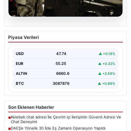
07.08.2026
DAEŞ’e Yönelik 30 İlde Eş Zamanlı
Piyasa Verileri
Operasyon Yapıldı
Türkiye genelinde terör örgütü DAEŞ'e karşı geniş çaplı
bir operasyon düzenlendi. İçişleri Bakanlığı'nın
USD
47.74
▲ +0.18%
koordinasyonunda…
EUR
55.25
▲ +0.32%
ALTIN
6660.6
▲ +2.59%
BTC
3087876
▲ +0.89%
Son Eklenen Haberler
Kelebek chat adresi İle Çevrim içi İletişimin Güvenli Adresi Ve
■
Chat Deneyimi
DAEŞ’e Yönelik 30 İlde Eş Zamanlı Operasyon Yapıldı
■