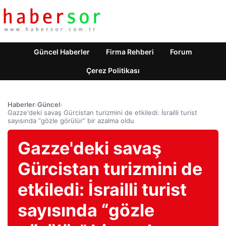
Güncel Haberler
Firma Rehberi
Forum
Çerez Politikası
Haberler
›
Güncel
›
Gazze'deki savaş Gürcistan turizmini de etkiledi: İsrailli turist
sayısında “gözle görülür” bir azalma oldu
Gazze'deki savaş
Gürcistan turizmini de
etkiledi: İsrailli turist
sayısında “gözle