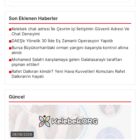
Son Eklenen Haberler
Kelebek chat adresi İle Çevrim içi İletişimin Güvenli Adresi Ve
■
Chat Deneyimi
DAEŞ’e Yönelik 30 İlde Eş Zamanlı Operasyon Yapıldı
■
Bursa Büyükorhan’daki orman yangını başarıyla kontrol altına
■
alındı
Mohamed Salah’ı karşılamaya gelen Galatasaraylı taraftarı
■
pişman ettiler!
Rafet Dalkıran kimdir? Yeni Hava Kuvvetleri Komutanı Rafet
■
Dalkıran’ın hayatı
Güncel
08/08/2026