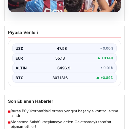
05.08.2026
Mohamed Salah’ı karşılamaya gelen
Piyasa Verileri
Galatasaraylı taraftarı pişman ettiler!
USD
47.58
• 0.00%
EUR
55.13
▲ +0.14%
ALTIN
6496.9
• 0.01%
BTC
3071316
▲ +0.89%
Son Eklenen Haberler
Bursa Büyükorhan’daki orman yangını başarıyla kontrol altına
■
alındı
Mohamed Salah’ı karşılamaya gelen Galatasaraylı taraftarı
■
pişman ettiler!