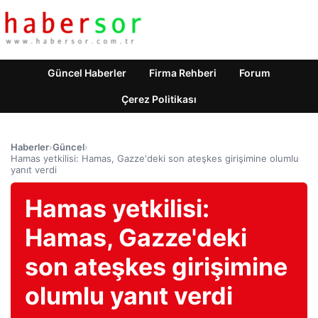
Güncel Haberler
Firma Rehberi
Forum
Çerez Politikası
Haberler
›
Güncel
›
Hamas yetkilisi: Hamas, Gazze'deki son ateşkes girişimine olumlu
yanıt verdi
Hamas yetkilisi:
Hamas, Gazze'deki
son ateşkes girişimine
olumlu yanıt verdi