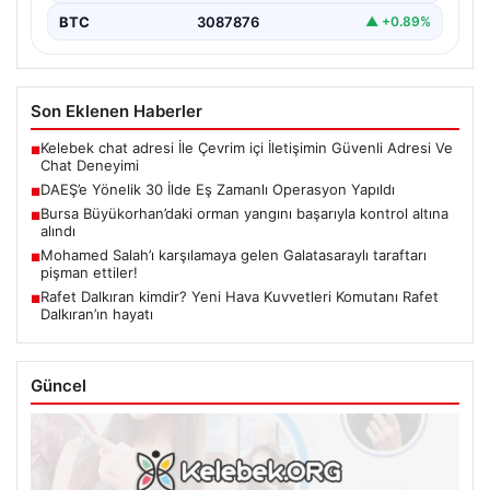
BTC
3087876
▲ +0.89%
Son Eklenen Haberler
Kelebek chat adresi İle Çevrim içi İletişimin Güvenli Adresi Ve
■
Chat Deneyimi
DAEŞ’e Yönelik 30 İlde Eş Zamanlı Operasyon Yapıldı
■
Bursa Büyükorhan’daki orman yangını başarıyla kontrol altına
■
alındı
Mohamed Salah’ı karşılamaya gelen Galatasaraylı taraftarı
■
pişman ettiler!
Rafet Dalkıran kimdir? Yeni Hava Kuvvetleri Komutanı Rafet
■
Dalkıran’ın hayatı
Güncel