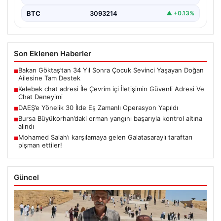
BTC
3093214
▲ +0.13%
Son Eklenen Haberler
Bakan Göktaş’tan 34 Yıl Sonra Çocuk Sevinci Yaşayan Doğan
■
Ailesine Tam Destek
Kelebek chat adresi İle Çevrim içi İletişimin Güvenli Adresi Ve
■
Chat Deneyimi
DAEŞ’e Yönelik 30 İlde Eş Zamanlı Operasyon Yapıldı
■
Bursa Büyükorhan’daki orman yangını başarıyla kontrol altına
■
alındı
Mohamed Salah’ı karşılamaya gelen Galatasaraylı taraftarı
■
pişman ettiler!
Güncel