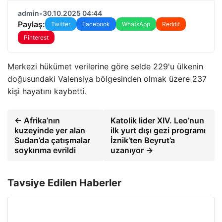
admin
•
30.10.2025 04:44
Paylaş:
Twitter
Facebook
WhatsApp
Reddit
Pinterest
Merkezi hükümet verilerine göre selde 229'u ülkenin
doğusundaki Valensiya bölgesinden olmak üzere 237
kişi hayatını kaybetti.
← Afrika’nın
Katolik lider XIV. Leo’nun
kuzeyinde yer alan
ilk yurt dışı gezi programı
Sudan’da çatışmalar
İznik’ten Beyrut’a
soykırıma evrildi
uzanıyor →
Tavsiye Edilen Haberler