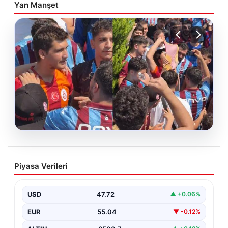
Yan Manşet
05.08.2026
Mohamed Salah’ı karşılamaya gelen
Piyasa Verileri
Galatasaraylı taraftarı pişman ettiler!
USD
47.72
▲ +0.06%
EUR
55.04
▼ -0.12%