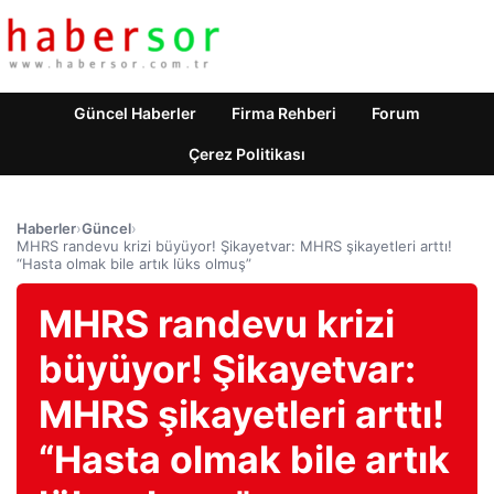
Güncel Haberler
Firma Rehberi
Forum
Çerez Politikası
Haberler
›
Güncel
›
MHRS randevu krizi büyüyor! Şikayetvar: MHRS şikayetleri arttı!
“Hasta olmak bile artık lüks olmuş”
MHRS randevu krizi
büyüyor! Şikayetvar:
MHRS şikayetleri arttı!
“Hasta olmak bile artık