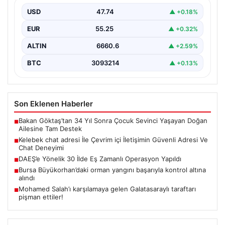
USD
47.74
▲ +0.18%
Sanal çağında kullanıcıların kaliteli bir biçimde irtibat
kurması büyük bir değer taşımaktadır. Halen birçok…
EUR
55.25
▲ +0.32%
ALTIN
6660.6
▲ +2.59%
BTC
3093214
▲ +0.13%
Son Eklenen Haberler
Bakan Göktaş’tan 34 Yıl Sonra Çocuk Sevinci Yaşayan Doğan
■
Ailesine Tam Destek
Kelebek chat adresi İle Çevrim içi İletişimin Güvenli Adresi Ve
■
Chat Deneyimi
DAEŞ’e Yönelik 30 İlde Eş Zamanlı Operasyon Yapıldı
■
Bursa Büyükorhan’daki orman yangını başarıyla kontrol altına
■
alındı
Mohamed Salah’ı karşılamaya gelen Galatasaraylı taraftarı
■
pişman ettiler!