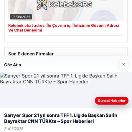
08/08/2026
Kelebek chat adresi İle Çevrim içi İletişimin Güvenli Adresi
Ve Chat Deneyimi
Son Eklenen Firmalar
×
Göz Atın
Güncel Haberler
Web sitemizi nasıl kullandığınızı daha iyi anlayabilmek,
deneyiminizi kişiselleştirmek ve geliştirmek amacıyla çerezler
Sarıyer Spor 21 yıl sonra TFF 1. Lig’de Başkan Salih
kullanıyoruz.
Çerez Politikamız
Bayraktar CNN TÜRKte – Spor Haberleri
Reddet
Kabul Et
21/05/2025