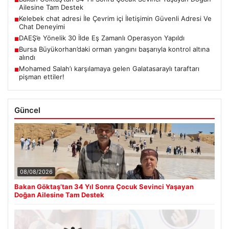
Ailesine Tam Destek
Kelebek chat adresi İle Çevrim içi İletişimin Güvenli Adresi Ve
■
Chat Deneyimi
DAEŞ’e Yönelik 30 İlde Eş Zamanlı Operasyon Yapıldı
■
Bursa Büyükorhan’daki orman yangını başarıyla kontrol altına
■
alındı
Mohamed Salah’ı karşılamaya gelen Galatasaraylı taraftarı
■
pişman ettiler!
Güncel
08/08/2026
Bakan Göktaş’tan 34 Yıl Sonra Çocuk Sevinci Yaşayan
Doğan Ailesine Tam Destek