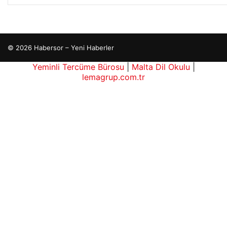
© 2026 Habersor – Yeni Haberler
Yeminli Tercüme Bürosu
|
Malta Dil Okulu
|
lemagrup.com.tr
ahis
ahis
ub
tcio