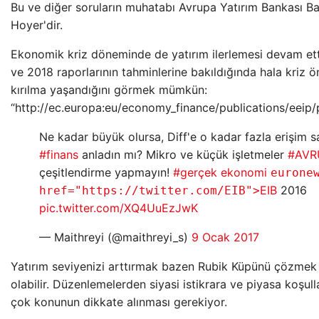
Bu ve diğer soruların muhatabı Avrupa Yatırım Bankası B
Hoyer'dir.
Ekonomik kriz döneminde de yatırım ilerlemesi devam et
ve 2018 raporlarının tahminlerine bakıldığında hala kriz ö
kırılma yaşandığını görmek mümkün:
“http://ec.europa:eu/economy_finance/publications/eeip/
Ne kadar büyük olursa, Diff'e o kadar fazla erişim s
#finans
anladın mı? Mikro ve küçük işletmeler
#AVRU
çeşitlendirme yapmayın!
#gerçek ekonomi
eurone
EIB
2016
href="https://twitter.com/EIB">
pic.twitter.com/XQ4UuEzJwK
— Maithreyi (@maithreyi_s)
9 Ocak 2017
Yatırım seviyenizi arttırmak bazen Rubik Küpünü çözmek
olabilir. Düzenlemelerden siyasi istikrara ve piyasa koşul
çok konunun dikkate alınması gerekiyor.