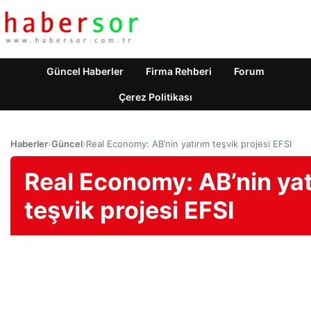
Güncel Haberler
Firma Rehberi
Forum
Çerez Politikası
Haberler
›
Güncel
›
Real Economy: AB’nin yatırım teşvik projesi EFSI
Real Economy: AB’nin yat
teşvik projesi EFSI