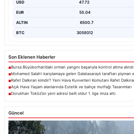
USD
47.72
EUR
55.04
ALTIN
6500.7
BTC
3059312
Son Eklenen Haberler
Bursa Büyükorhan’daki orman yangını başarıyla kontrol altına alındı
■
Mohamed Salah’ı karşılamaya gelen Galatasaraylı taraftarı pişman et
■
Rafet Dalkıran kimdir? Yeni Hava Kuvvetleri Komutanı Rafet Dalkıran
■
Açık Hava Yaşam alanlarında Estetik ve bahçe mutfağı Tasarımları
■
Dorukhan Toköz’ün yeni adresi belli oldu! 1. lige imza attı
■
Güncel