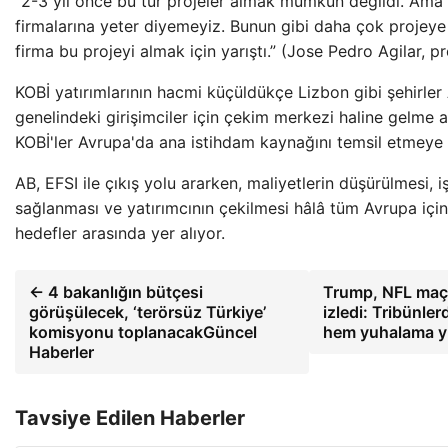
“2-3 yıl önce bu tür projeler almak mümkün değildi. Ama 
firmalarına yeter diyemeyiz. Bunun gibi daha çok projeye 
firma bu projeyi almak için yarıştı.” (Jose Pedro Agilar, pr
KOBİ yatırımlarının hacmi küçüldükçe Lizbon gibi şehirler
genelindeki girişimciler için çekim merkezi haline gelme a
KOBİ'ler Avrupa'da ana istihdam kaynağını temsil etmeye
AB, EFSI ile çıkış yolu ararken, maliyetlerin düşürülmesi, i
sağlanması ve yatırımcının çekilmesi hâlâ tüm Avrupa için 
hedefler arasında yer alıyor.
← 4 bakanlığın bütçesi
Trump, NFL maç
görüşülecek, ‘terörsüz Türkiye’
izledi: Tribünle
komisyonu toplanacakGüncel
hem yuhalama y
Haberler
Tavsiye Edilen Haberler