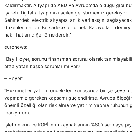
kaldırmaktır. Altyapı da ABD ve Avrupa'da olduğu gibi bü
işareti. Dijital altyapımızı acilen geliştirmemiz gerekiyor.
Şehirlerdeki elektrik altyapısı anlık veri akışını sağlayaca
düzenlenmelidir. Bu sadece bir örnek. Karayolları, demiryol
nakil hatları diğer örneklerdir.”
euronews:
“Bay Hoyer, sorunu finansman sorunu olarak tanımlayabili
altta yatan başka sorunlar mı var?
– Hoyer:
“Hükümetler yatırım öncelikleri konusunda bir çerçeve ol
yapmamız gereken kapsamı güçlendirirse, Avrupa ölçeğin
önemli özelliği olan risk alma ve yatırım yapma ruhunun 
inanıyorum.
İşletmelerin ve KOBİ'lerin kaynaklarının %80'i sermaye pi