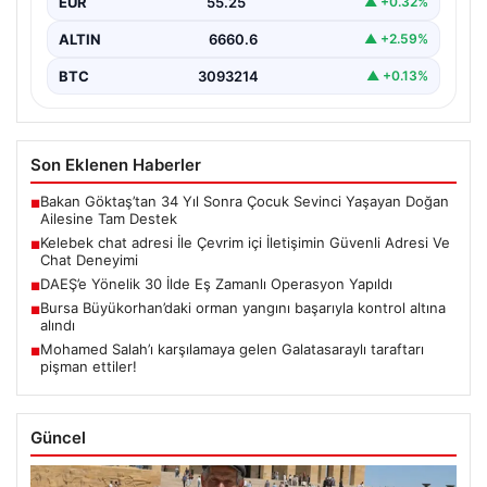
EUR
55.25
▲ +0.32%
ALTIN
6660.6
▲ +2.59%
BTC
3093214
▲ +0.13%
Son Eklenen Haberler
Bakan Göktaş’tan 34 Yıl Sonra Çocuk Sevinci Yaşayan Doğan
■
Ailesine Tam Destek
Kelebek chat adresi İle Çevrim içi İletişimin Güvenli Adresi Ve
■
Chat Deneyimi
DAEŞ’e Yönelik 30 İlde Eş Zamanlı Operasyon Yapıldı
■
Bursa Büyükorhan’daki orman yangını başarıyla kontrol altına
■
alındı
Mohamed Salah’ı karşılamaya gelen Galatasaraylı taraftarı
■
pişman ettiler!
Güncel