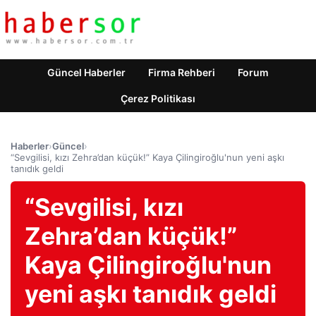
Güncel Haberler
Firma Rehberi
Forum
Çerez Politikası
Haberler
›
Güncel
›
“Sevgilisi, kızı Zehra’dan küçük!” Kaya Çilingiroğlu'nun yeni aşkı
tanıdık geldi
“Sevgilisi, kızı
Zehra’dan küçük!”
Kaya Çilingiroğlu'nun
yeni aşkı tanıdık geldi